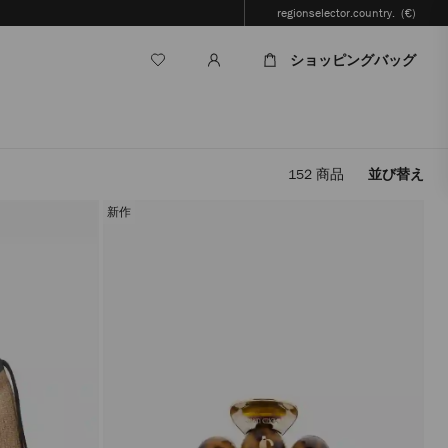
regionselector.country.
(€)
ショッピングバッグ
152
商品
並び替え
フ
ィ
新作
ル
タ
ー
を
適
用
す
る
と、
ペ
ー
ジ
を
再
読
み