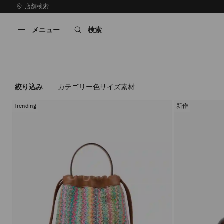
コ
店舗検索
前
ン
自
の
テ
動
ス
メニュー
検索
ン
再
ラ
ツ
生
イ
に
を
ド
ス
止
キ
め
る
ッ
絞り込み
カテゴリー
色
サイズ
素材
プ
Trending
新作