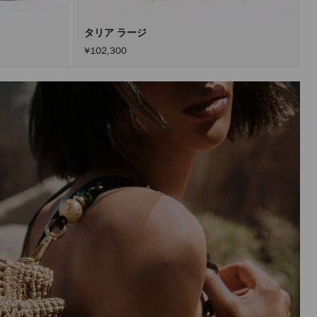
ン
を
ア
タリア ラージ
ク
¥102,300
テ
ィ
ブ
に
し
た
後
に
の
み
実
行
さ
れ
ま
す。