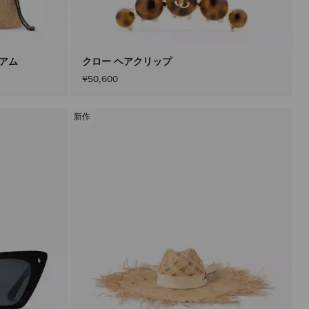
込
み
す
る
こ
と
ィアム
クロー ヘアクリップ
な
¥50,600
く
コ
ン
テ
新作
ン
ツ
を
更
新
で
き
ま
す。
製
品
の
更
新
は、
「適
用」
ボ
タ