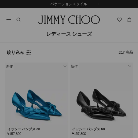
コ
バケーションスタイル
前
ン
自
の
テ
動
ス
ン
再
ラ
ツ
生
イ
に
を
レディース シューズ
ド
ス
止
キ
め
る
ッ
絞り込み
217
商品
プ
新作
新作
イッシー パンプス 50
イッシー パンプス 50
¥157,300
¥157,300