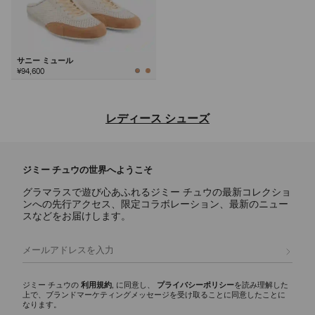
サニー ミュール
¥94,600
次
レディース シューズ
ジミー チュウならではの洗練されたデザインと多彩な魅力を備え、デ
イリー使いのアイコンからステートメントスタイルまで、あらゆるシー
ジミー チュウの世界へようこそ
ンに映えるラグジュアリーなレディース シューズのご紹介。
グラマラスで遊び心あふれるジミー チュウの最新コレクショ
パンプス
ンへの先行アクセス、限定コラボレーション、最新のニュー
スカーレットに代表されるシグネチャーパンプスには、ナッパレザーか
スなどをお届けします。
らクロコ調エンボスレザーまで様々な素材が揃い、イクシアはパテント
レザー仕上げを使用しています。どんなワードローブにもエレガンスと
登録
多彩な魅力を添える、モダンなシルエットをご覧ください。
スリッパ
ジミー チュウの
利用規約
, に同意し、
プライバシーポリシー
を読み理解した
上で、ブランドマーケティングメッセージを受け取ることに同意したことに
エリオットスリッパ ファミリーは、多彩な彫刻的シルエットが印象的
なります。
で、ディテールにシグネチャーなハードウェアをあしらいました。 洗