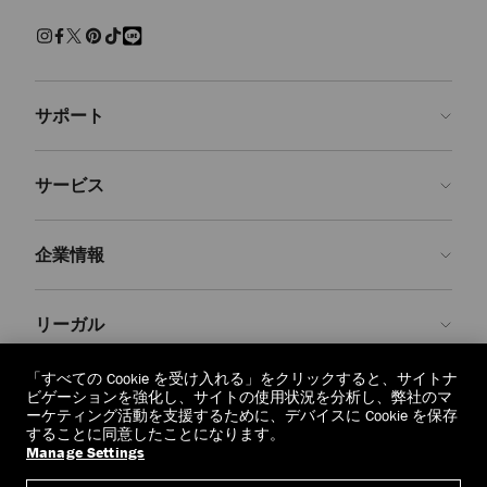
練された上質な履き心地でくつろげるスリッパ。快適さを保ちながら
現代的なクラフツマンシップを兼ね備えた、エフォートレスで魅力ある
装いです。
サンダル＆フラットシューズ
サポート
パール、クリスタルで装飾を施し、モダンなアクセントを添えた、美し
いシューズをご覧ください。 エレガントなパンプス、印象的なサンダ
ルに気取らないフラットシューズ、どの1足を選んでも、存在感を放
お問い合わせ
ち、シーンを問わず装いを引き立てます。
サービス
よくあるご質問
スニーカー
注文状況の確認
ご来店予約
しなやかなレザーと上質なスエードで仕上げた１足１足が、カジュアル
企業情報
なラグジュアリーを再定義します。 ステートメントなソールからミニ
返品を申請
Made-to-Order
マルなシルエットまで、ジミー チュウのスニーカーはオフの日の装い
に洗練さを添えます。
店舗検索
お手入れ・修理
ジミー チュウについて
リーガル
配送
保証
ブランドの歴史
ブーツ
スムースレザーとスエードで仕立て、洗練されたディテールをあしらっ
交換・返品
JC World
プライバシーポリシー
「すべての Cookie を受け入れる」をクリックすると、サイトナ
た、クラシックなアンクルブーツやニーハイブーツをご紹介します。
regionselector.country.
(€)
ビゲーションを強化し、サイトの使用状況を分析し、弊社のマ
実用性と華やかさが調和したデザインは、シーズンを重ねても色褪せな
社会への貢献
利用規約
ーケティング活動を支援するために、デバイスに Cookie を保存
いように仕立てられています。
することに同意したことになります。
私たちの責任
忘れられる権利
Manage Settings
© 2026 Jimmy Choo
クラフツマンシップ
個人情報開示請求フォーム