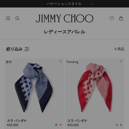
コ
バケーションスタイル
前
ン
自
の
テ
動
ス
ン
再
ラ
ツ
生
イ
に
を
レディースアパレル
ド
ス
止
キ
め
る
ッ
絞り込み
5
商品
プ
新作
Trending
スラ バンダナ
スラ バンダナ
¥33,000
¥33,000