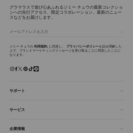
グラマラスで遊び心あふれるジミー チュウの最新コレクショ
ンへの先行アクセス、限定コラボレーション、最新のニュー
スなどをお届けします。
登録
ジミー チュウの
利用規約
, に同意し、
プライバシーポリシー
を読み理解した
上で、ブランドマーケティングメッセージを受け取ることに同意したことに
なります。
サポート
お問い合わせ
サービス
よくあるご質問
注文状況の確認
ご来店予約
企業情報
返品を申請
Made-to-Order