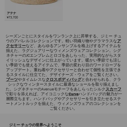
アテナ
¥73,700
シーズンごとにスタイルをワンランク上に昇華する、ジミー チュ
ウのアパレルコレクションです。軽い羽織り物やグラマラスな
ア
クセサリー
など、あらゆるアンサンブルを格上げするアイテムを
揃えた、ラグジュアリーなウィメンズウェアコレクション。シグ
ネチャーのJCエンブレムとロゴをあしらった、実用的ながらスタ
イリッシュなデザインに仕上がっています。暖かい季節でも涼し
い季節でも使えるアイテムで、季節の変わり目のワードローブを
アップデート。重ね着やアクセサリーと合わせて個性を主張でき
るスタイルに仕立てた、デザイナーズ・ウェアをご覧ください。
ブーツ
やタイムレスな
クロスボディバッグ
と合わせられる、クラ
シックなウィンタースタイルに最適なショールを取り揃えまし
た。シグネチャーのAvenueモチーフをあしらったシルク
スカーフ
で彩りを添えれば、アイコニックな
Curve
ハンドバッグの魅力が一
層際立ちます。ハンドバッグやアクセサリーを引き立たせるステ
ートメントルックを揃えた、ウィメンズウェアのコレクションを
ご覧ください。
ジミー チュウの世界へようこそ