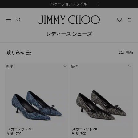
コ
バケーションスタイル
前
ン
自
の
テ
動
ス
ン
再
ラ
ツ
生
イ
に
を
レディース シューズ
ド
ス
止
キ
め
る
ッ
絞り込み
217
商品
プ
新作
新作
スカーレット 50
スカーレット 50
¥161,700
¥161,700