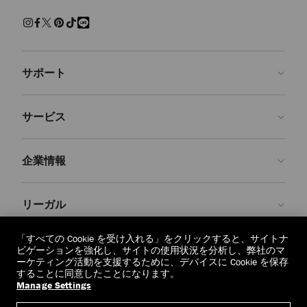
練された上質な履き心地でくつろげるスリッパ。快適さを保ちながら
現代的なクラフツマンシップを兼ね備えた、エフォートレスで魅力ある
装いです。
サンダル＆フラットシューズ
サポート
パール、クリスタルで装飾を施し、モダンなアクセントを添えた、美し
いシューズをご覧ください。 エレガントなパンプス、印象的なサンダ
ルに気取らないフラットシューズ、どの1足を選んでも、存在感を放
お問い合わせ
ち、シーンを問わず装いを引き立てます。
サービス
よくあるご質問
スニーカー
注文状況の確認
ご来店予約
しなやかなレザーと上質なスエードで仕上げた１足１足が、カジュアル
企業情報
なラグジュアリーを再定義します。 ステートメントなソールからミニ
返品を申請
Made-to-Order
マルなシルエットまで、ジミー チュウのスニーカーはオフの日の装い
に洗練さを添えます。
店舗検索
お手入れ・修理
ジミー チュウについて
リーガル
配送
保証
ブランドの歴史
ブーツ
スムースレザーとスエードで仕立て、洗練されたディテールをあしらっ
交換・返品
JC World
プライバシーポリシー
「すべての Cookie を受け入れる」をクリックすると、サイトナ
た、クラシックなアンクルブーツやニーハイブーツをご紹介します。
regionselector.country.
(€)
ビゲーションを強化し、サイトの使用状況を分析し、弊社のマ
実用性と華やかさが調和したデザインは、シーズンを重ねても色褪せな
社会への貢献
利用規約
ーケティング活動を支援するために、デバイスに Cookie を保存
いように仕立てられています。
することに同意したことになります。
私たちの責任
忘れられる権利
Manage Settings
© 2026 Jimmy Choo
クラフツマンシップ
個人情報開示請求フォーム