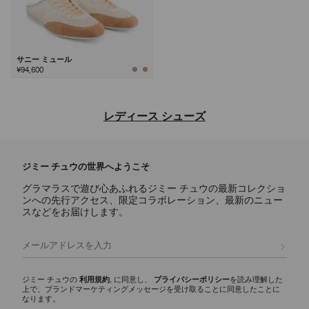
サニー ミュール
¥94,600
次
レディース シューズ
ジミー チュウならではの洗練されたデザインと多彩な魅力を備え、デ
イリー使いのアイコンからステートメントスタイルまで、あらゆるシー
ジミー チュウの世界へようこそ
ンに映えるラグジュアリーなレディース シューズのご紹介。
グラマラスで遊び心あふれるジミー チュウの最新コレクショ
パンプス
ンへの先行アクセス、限定コラボレーション、最新のニュー
スカーレットに代表されるシグネチャーパンプスには、ナッパレザーか
スなどをお届けします。
らクロコ調エンボスレザーまで様々な素材が揃い、イクシアはパテント
レザー仕上げを使用しています。どんなワードローブにもエレガンスと
登録
多彩な魅力を添える、モダンなシルエットをご覧ください。
スリッパ
ジミー チュウの
利用規約
, に同意し、
プライバシーポリシー
を読み理解した
上で、ブランドマーケティングメッセージを受け取ることに同意したことに
エリオットスリッパ ファミリーは、多彩な彫刻的シルエットが印象的
なります。
で、ディテールにシグネチャーなハードウェアをあしらいました。 洗