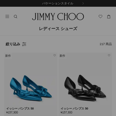
コ
バケーションスタイル
前
ン
自
の
テ
動
ス
ン
再
ラ
ツ
生
イ
に
を
レディース シューズ
ド
ス
止
キ
め
る
ッ
絞り込み
217
商品
プ
新作
新作
イッシー パンプス 50
イッシー パンプス 50
¥157,300
¥157,300