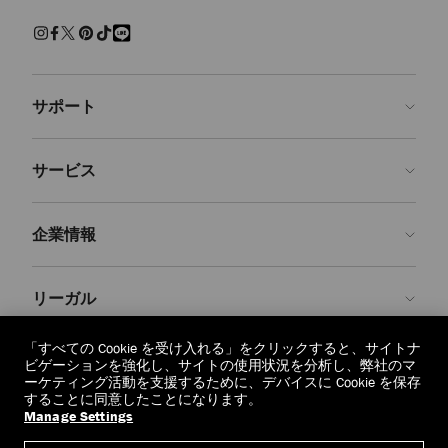
練された上質な履き心地でくつろげるスリッパ。快適さを保ちながら
現代的なクラフツマンシップを兼ね備えた、エフォートレスで魅力ある
装いです。
サンダル＆フラットシューズ
サポート
パール、クリスタルで装飾を施し、モダンなアクセントを添えた、美し
いシューズをご覧ください。 エレガントなパンプス、印象的なサンダ
ルに気取らないフラットシューズ、どの1足を選んでも、存在感を放
お問い合わせ
ち、シーンを問わず装いを引き立てます。
サービス
よくあるご質問
スニーカー
注文状況の確認
ご来店予約
しなやかなレザーと上質なスエードで仕上げた１足１足が、カジュアル
企業情報
なラグジュアリーを再定義します。 ステートメントなソールからミニ
返品を申請
Made-to-Order
マルなシルエットまで、ジミー チュウのスニーカーはオフの日の装い
に洗練さを添えます。
店舗検索
お手入れ・修理
ジミー チュウについて
リーガル
配送
保証
ブランドの歴史
ブーツ
スムースレザーとスエードで仕立て、洗練されたディテールをあしらっ
交換・返品
JC World
プライバシーポリシー
「すべての Cookie を受け入れる」をクリックすると、サイトナ
た、クラシックなアンクルブーツやニーハイブーツをご紹介します。
regionselector.country.
(€)
ビゲーションを強化し、サイトの使用状況を分析し、弊社のマ
実用性と華やかさが調和したデザインは、シーズンを重ねても色褪せな
社会への貢献
利用規約
ーケティング活動を支援するために、デバイスに Cookie を保存
いように仕立てられています。
することに同意したことになります。
私たちの責任
忘れられる権利
Manage Settings
© 2026 Jimmy Choo
クラフツマンシップ
個人情報開示請求フォーム