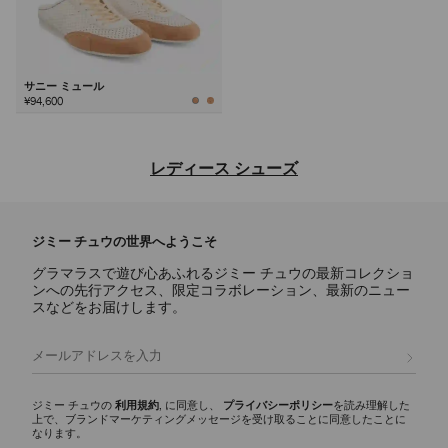
サニー ミュール
¥94,600
次
レディース シューズ
ジミー チュウならではの洗練されたデザインと多彩な魅力を備え、デ
イリー使いのアイコンからステートメントスタイルまで、あらゆるシー
ジミー チュウの世界へようこそ
ンに映えるラグジュアリーなレディース シューズのご紹介。
グラマラスで遊び心あふれるジミー チュウの最新コレクショ
パンプス
ンへの先行アクセス、限定コラボレーション、最新のニュー
スカーレットに代表されるシグネチャーパンプスには、ナッパレザーか
スなどをお届けします。
らクロコ調エンボスレザーまで様々な素材が揃い、イクシアはパテント
レザー仕上げを使用しています。どんなワードローブにもエレガンスと
登録
多彩な魅力を添える、モダンなシルエットをご覧ください。
スリッパ
ジミー チュウの
利用規約
, に同意し、
プライバシーポリシー
を読み理解した
上で、ブランドマーケティングメッセージを受け取ることに同意したことに
エリオットスリッパ ファミリーは、多彩な彫刻的シルエットが印象的
なります。
で、ディテールにシグネチャーなハードウェアをあしらいました。 洗