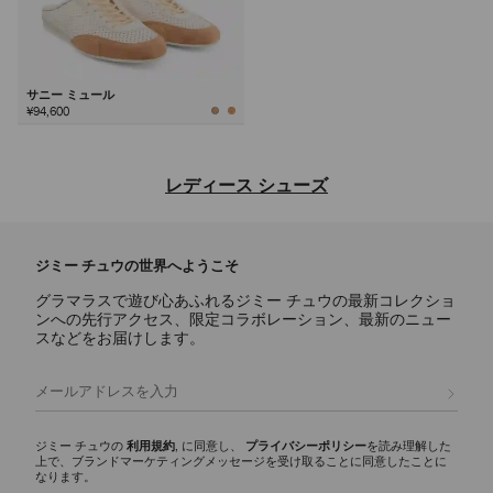
サニー ミュール
¥94,600
次
レディース シューズ
ジミー チュウならではの洗練されたデザインと多彩な魅力を備え、デ
イリー使いのアイコンからステートメントスタイルまで、あらゆるシー
ジミー チュウの世界へようこそ
ンに映えるラグジュアリーなレディース シューズのご紹介。
グラマラスで遊び心あふれるジミー チュウの最新コレクショ
パンプス
ンへの先行アクセス、限定コラボレーション、最新のニュー
スカーレットに代表されるシグネチャーパンプスには、ナッパレザーか
スなどをお届けします。
らクロコ調エンボスレザーまで様々な素材が揃い、イクシアはパテント
レザー仕上げを使用しています。どんなワードローブにもエレガンスと
登録
多彩な魅力を添える、モダンなシルエットをご覧ください。
スリッパ
ジミー チュウの
利用規約
, に同意し、
プライバシーポリシー
を読み理解した
上で、ブランドマーケティングメッセージを受け取ることに同意したことに
エリオットスリッパ ファミリーは、多彩な彫刻的シルエットが印象的
なります。
で、ディテールにシグネチャーなハードウェアをあしらいました。 洗