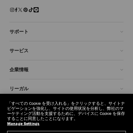
練された上質な履き心地でくつろげるスリッパ。快適さを保ちながら
現代的なクラフツマンシップを兼ね備えた、エフォートレスで魅力ある
装いです。
サンダル＆フラットシューズ
サポート
パール、クリスタルで装飾を施し、モダンなアクセントを添えた、美し
いシューズをご覧ください。 エレガントなパンプス、印象的なサンダ
ルに気取らないフラットシューズ、どの1足を選んでも、存在感を放
お問い合わせ
ち、シーンを問わず装いを引き立てます。
サービス
よくあるご質問
スニーカー
注文状況の確認
ご来店予約
しなやかなレザーと上質なスエードで仕上げた１足１足が、カジュアル
企業情報
なラグジュアリーを再定義します。 ステートメントなソールからミニ
返品を申請
Made-to-Order
マルなシルエットまで、ジミー チュウのスニーカーはオフの日の装い
に洗練さを添えます。
店舗検索
お手入れ・修理
ジミー チュウについて
リーガル
配送
保証
ブランドの歴史
ブーツ
スムースレザーとスエードで仕立て、洗練されたディテールをあしらっ
交換・返品
JC World
プライバシーポリシー
「すべての Cookie を受け入れる」をクリックすると、サイトナ
た、クラシックなアンクルブーツやニーハイブーツをご紹介します。
regionselector.country.
(€)
ビゲーションを強化し、サイトの使用状況を分析し、弊社のマ
実用性と華やかさが調和したデザインは、シーズンを重ねても色褪せな
社会への貢献
利用規約
ーケティング活動を支援するために、デバイスに Cookie を保存
いように仕立てられています。
することに同意したことになります。
私たちの責任
忘れられる権利
Manage Settings
© 2026 Jimmy Choo
クラフツマンシップ
個人情報開示請求フォーム