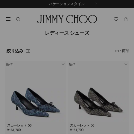
コ
バケーションスタイル
前
ン
自
の
テ
動
ス
ン
再
ラ
ツ
生
イ
に
を
レディース シューズ
ド
ス
止
キ
め
る
ッ
絞り込み
217
商品
プ
新作
新作
スカーレット 50
スカーレット 50
¥161,700
¥161,700