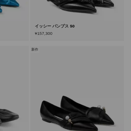
込
み
す
る
こ
と
イッシー パンプス 50
な
¥157,300
く
コ
ン
テ
新作
ン
ツ
を
更
新
で
き
ま
す。
製
品
の
更
新
は、
「適
用」
ボ
タ