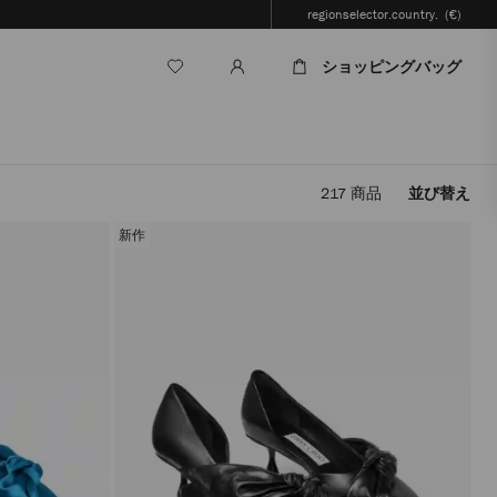
regionselector.country.
(€)
ショッピングバッグ
217
商品
並び替え
フ
ィ
新作
ル
タ
ー
を
適
用
す
る
と、
ペ
ー
ジ
を
再
読
み