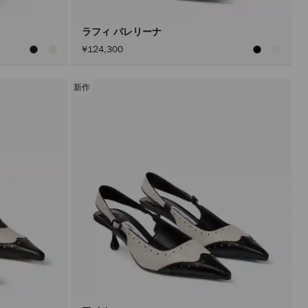
ン
を
ア
ラフィ バレリーナ
ク
¥124,300
テ
ィ
ブ
に
新作
し
た
後
に
の
み
実
行
さ
れ
ま
す。