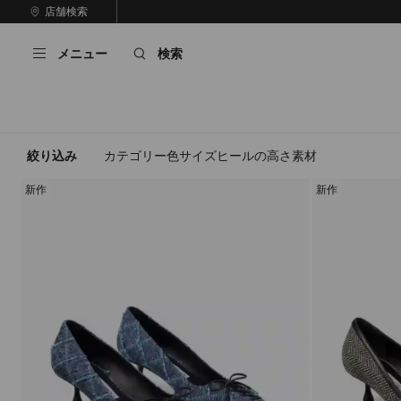
コ
店舗検索
前
ン
自
の
テ
動
ス
メニュー
検索
ン
再
ラ
ツ
生
イ
に
を
ド
ス
止
キ
め
る
ッ
絞り込み
カテゴリー
色
サイズ
ヒールの高さ
素材
プ
新作
新作