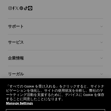
練された上質な履き心地でくつろげるスリッパ。快適さを保ちながら
現代的なクラフツマンシップを兼ね備えた、エフォートレスで魅力ある
装いです。
サンダル＆フラットシューズ
サポート
パール、クリスタルで装飾を施し、モダンなアクセントを添えた、美し
いシューズをご覧ください。 エレガントなパンプス、印象的なサンダ
ルに気取らないフラットシューズ、どの1足を選んでも、存在感を放
お問い合わせ
ち、シーンを問わず装いを引き立てます。
サービス
よくあるご質問
スニーカー
注文状況の確認
ご来店予約
しなやかなレザーと上質なスエードで仕上げた１足１足が、カジュアル
企業情報
なラグジュアリーを再定義します。 ステートメントなソールからミニ
返品を申請
Made-to-Order
マルなシルエットまで、ジミー チュウのスニーカーはオフの日の装い
に洗練さを添えます。
店舗検索
お手入れ・修理
ジミー チュウについて
リーガル
配送
保証
ブランドの歴史
ブーツ
スムースレザーとスエードで仕立て、洗練されたディテールをあしらっ
交換・返品
JC World
プライバシーポリシー
「すべての Cookie を受け入れる」をクリックすると、サイトナ
た、クラシックなアンクルブーツやニーハイブーツをご紹介します。
regionselector.country.
(€)
ビゲーションを強化し、サイトの使用状況を分析し、弊社のマ
実用性と華やかさが調和したデザインは、シーズンを重ねても色褪せな
社会への貢献
利用規約
ーケティング活動を支援するために、デバイスに Cookie を保存
いように仕立てられています。
することに同意したことになります。
私たちの責任
忘れられる権利
Manage Settings
© 2026 Jimmy Choo
クラフツマンシップ
個人情報開示請求フォーム