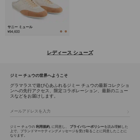
サニー ミュール
¥94,600
次
レディース シューズ
ジミー チュウならではの洗練されたデザインと多彩な魅力を備え、デ
イリー使いのアイコンからステートメントスタイルまで、あらゆるシー
ジミー チュウの世界へようこそ
ンに映えるラグジュアリーなレディース シューズのご紹介。
グラマラスで遊び心あふれるジミー チュウの最新コレクショ
パンプス
ンへの先行アクセス、限定コラボレーション、最新のニュー
スカーレットに代表されるシグネチャーパンプスには、ナッパレザーか
スなどをお届けします。
らクロコ調エンボスレザーまで様々な素材が揃い、イクシアはパテント
レザー仕上げを使用しています。どんなワードローブにもエレガンスと
登録
多彩な魅力を添える、モダンなシルエットをご覧ください。
スリッパ
ジミー チュウの
利用規約
, に同意し、
プライバシーポリシー
を読み理解した
上で、ブランドマーケティングメッセージを受け取ることに同意したことに
エリオットスリッパ ファミリーは、多彩な彫刻的シルエットが印象的
なります。
で、ディテールにシグネチャーなハードウェアをあしらいました。 洗