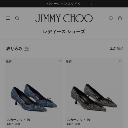
コ
バケーションスタイル
前
ン
自
の
テ
動
ス
ン
再
ラ
ツ
生
イ
に
を
レディース シューズ
ド
ス
止
キ
め
る
ッ
絞り込み
217
商品
プ
新作
新作
スカーレット 50
スカーレット 50
¥161,700
¥161,700