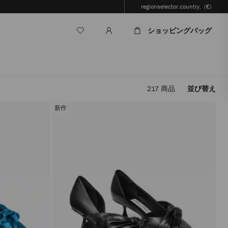
regionselector.country.
(€)
ショッピングバッグ
217
商品
並び替え
フ
ィ
新作
ル
タ
ー
を
適
用
す
る
と、
ペ
ー
ジ
を
再
読
み