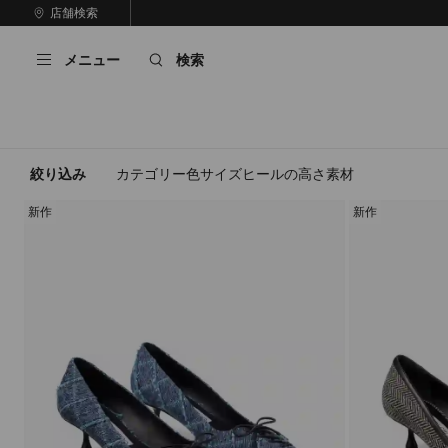
コ
店舗検索
前
ン
自
の
テ
動
ス
メニュー
検索
ン
再
ラ
ツ
生
イ
に
を
ド
ス
止
キ
め
る
ッ
絞り込み
カテゴリー
色
サイズ
ヒールの高さ
素材
プ
新作
新作