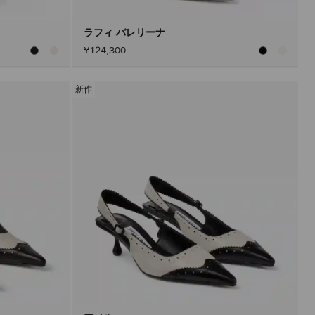
ン
を
ア
ラフィ バレリーナ
ク
¥124,300
テ
ィ
ブ
に
新作
し
た
後
に
の
み
実
行
さ
れ
ま
す。