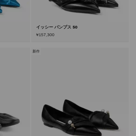
込
み
す
る
こ
と
イッシー パンプス 50
な
¥157,300
く
コ
ン
テ
新作
ン
ツ
を
更
新
で
き
ま
す。
製
品
の
更
新
は、
「適
用」
ボ
タ