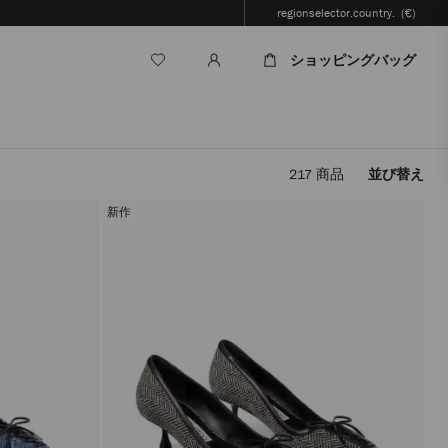
regionselector.country.
(€)
ショッピングバッグ
217
商品
並び替え
フ
ィ
新作
ル
タ
ー
を
適
用
す
る
と、
ペ
ー
ジ
を
再
読
み