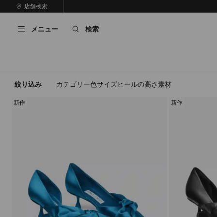
コ
店舗検索
前
ン
自
の
テ
動
ス
メニュー
検索
ン
再
ラ
ツ
生
イ
に
を
ド
ス
止
キ
め
る
ッ
絞り込み
カテゴリー
色
サイズ
ヒールの高さ
素材
プ
新作
新作