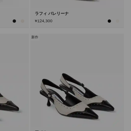
ン
を
ア
ラフィ バレリーナ
ク
¥124,300
テ
ィ
ブ
に
新作
し
た
後
に
の
み
実
行
さ
れ
ま
す。