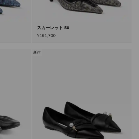
込
み
す
る
こ
と
スカーレット 50
な
¥161,700
く
コ
ン
テ
新作
ン
ツ
を
更
新
で
き
ま
す。
製
品
の
更
新
は、
「適
用」
ボ
タ