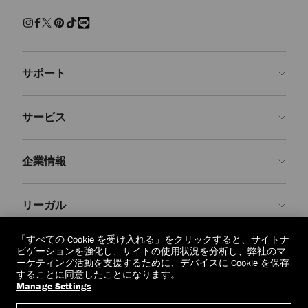
練された上質な履き心地でくつろげるスリッパ。快適さを保ちながら
現代的なクラフツマンシップを兼ね備えた、エフォートレスで魅力ある
装いです。
サンダル＆フラットシューズ
サポート
パール、クリスタルで装飾を施し、モダンなアクセントを添えた、美し
いシューズをご覧ください。 エレガントなパンプス、印象的なサンダ
ルに気取らないフラットシューズ、どの1足を選んでも、存在感を放
お問い合わせ
ち、シーンを問わず装いを引き立てます。
サービス
よくあるご質問
スニーカー
注文状況の確認
ご来店予約
しなやかなレザーと上質なスエードで仕上げた１足１足が、カジュアル
企業情報
なラグジュアリーを再定義します。 ステートメントなソールからミニ
返品を申請
Made-to-Order
マルなシルエットまで、ジミー チュウのスニーカーはオフの日の装い
に洗練さを添えます。
店舗検索
お手入れ・修理
ジミー チュウについて
リーガル
配送
保証
ブランドの歴史
ブーツ
スムースレザーとスエードで仕立て、洗練されたディテールをあしらっ
交換・返品
JC World
プライバシーポリシー
「すべての Cookie を受け入れる」をクリックすると、サイトナ
た、クラシックなアンクルブーツやニーハイブーツをご紹介します。
regionselector.country.
(€)
ビゲーションを強化し、サイトの使用状況を分析し、弊社のマ
実用性と華やかさが調和したデザインは、シーズンを重ねても色褪せな
社会への貢献
利用規約
ーケティング活動を支援するために、デバイスに Cookie を保存
いように仕立てられています。
することに同意したことになります。
私たちの責任
忘れられる権利
Manage Settings
© 2026 Jimmy Choo
クラフツマンシップ
個人情報開示請求フォーム