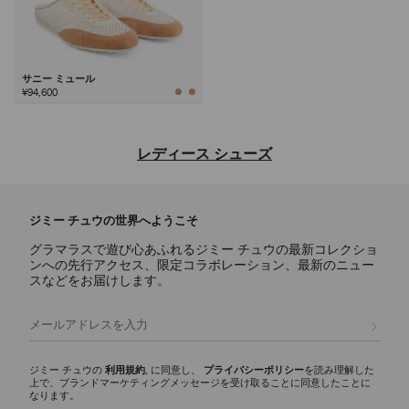
サニー ミュール
¥94,600
次
レディース シューズ
ジミー チュウならではの洗練されたデザインと多彩な魅力を備え、デ
イリー使いのアイコンからステートメントスタイルまで、あらゆるシー
ジミー チュウの世界へようこそ
ンに映えるラグジュアリーなレディース シューズのご紹介。
グラマラスで遊び心あふれるジミー チュウの最新コレクショ
パンプス
ンへの先行アクセス、限定コラボレーション、最新のニュー
スカーレットに代表されるシグネチャーパンプスには、ナッパレザーか
スなどをお届けします。
らクロコ調エンボスレザーまで様々な素材が揃い、イクシアはパテント
レザー仕上げを使用しています。どんなワードローブにもエレガンスと
登録
多彩な魅力を添える、モダンなシルエットをご覧ください。
スリッパ
ジミー チュウの
利用規約
, に同意し、
プライバシーポリシー
を読み理解した
上で、ブランドマーケティングメッセージを受け取ることに同意したことに
エリオットスリッパ ファミリーは、多彩な彫刻的シルエットが印象的
なります。
で、ディテールにシグネチャーなハードウェアをあしらいました。 洗