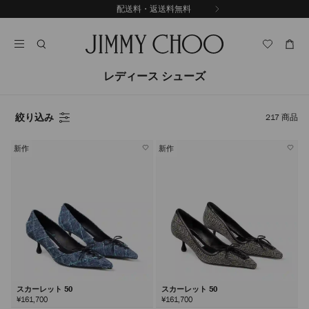
コ
配送料・返送料無料
前
ン
自
の
テ
動
ス
ン
再
ラ
ツ
生
イ
に
を
レディース シューズ
ド
ス
止
キ
め
る
ッ
絞り込み
217
商品
プ
新作
新作
スカーレット 50
スカーレット 50
¥161,700
¥161,700