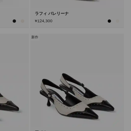
ン
を
ア
ラフィ バレリーナ
ク
¥124,300
テ
ィ
ブ
に
新作
し
た
後
に
の
み
実
行
さ
れ
ま
す。