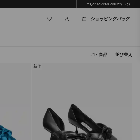
regionselector.country.
(€)
ショッピングバッグ
217
商品
並び替え
フ
ィ
新作
ル
タ
ー
を
適
用
す
る
と、
ペ
ー
ジ
を
再
読
み