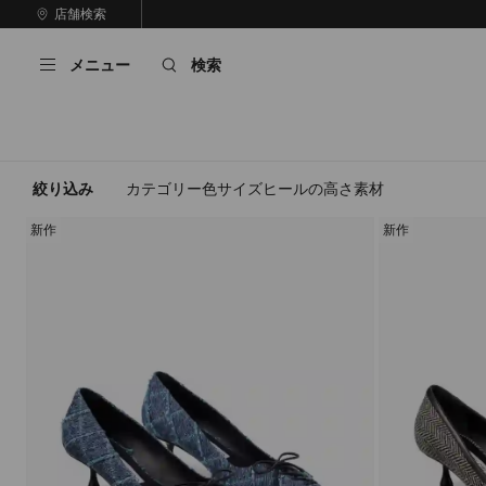
コ
店舗検索
前
ン
自
の
テ
動
ス
メニュー
検索
ン
再
ラ
ツ
生
イ
に
を
ド
ス
止
キ
め
る
ッ
絞り込み
カテゴリー
色
サイズ
ヒールの高さ
素材
プ
新作
新作