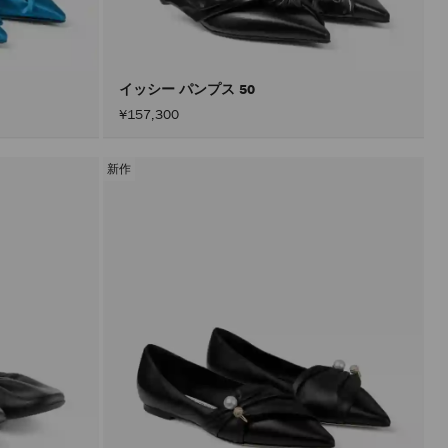
込
み
す
る
こ
と
イッシー パンプス 50
な
¥157,300
く
コ
ン
テ
新作
ン
ツ
を
更
新
で
き
ま
す。
製
品
の
更
新
は、
「適
用」
ボ
タ