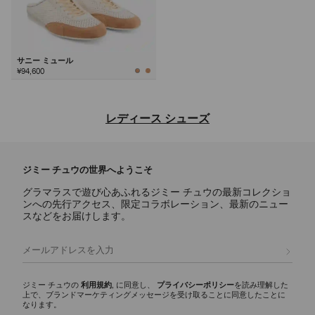
サニー ミュール
¥94,600
次
レディース シューズ
ジミー チュウならではの洗練されたデザインと多彩な魅力を備え、デ
イリー使いのアイコンからステートメントスタイルまで、あらゆるシー
ジミー チュウの世界へようこそ
ンに映えるラグジュアリーなレディース シューズのご紹介。
グラマラスで遊び心あふれるジミー チュウの最新コレクショ
パンプス
ンへの先行アクセス、限定コラボレーション、最新のニュー
スカーレットに代表されるシグネチャーパンプスには、ナッパレザーか
スなどをお届けします。
らクロコ調エンボスレザーまで様々な素材が揃い、イクシアはパテント
レザー仕上げを使用しています。どんなワードローブにもエレガンスと
登録
多彩な魅力を添える、モダンなシルエットをご覧ください。
スリッパ
ジミー チュウの
利用規約
, に同意し、
プライバシーポリシー
を読み理解した
上で、ブランドマーケティングメッセージを受け取ることに同意したことに
エリオットスリッパ ファミリーは、多彩な彫刻的シルエットが印象的
なります。
で、ディテールにシグネチャーなハードウェアをあしらいました。 洗