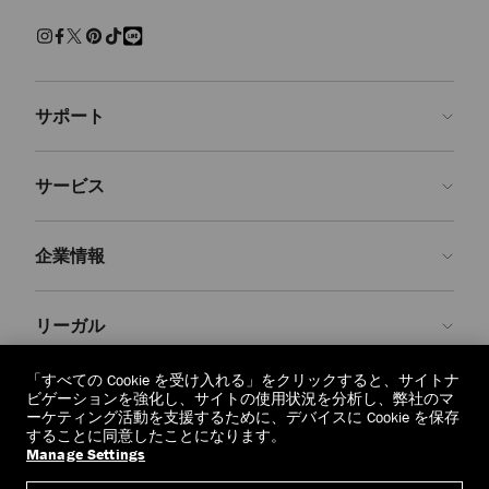
練された上質な履き心地でくつろげるスリッパ。快適さを保ちながら
現代的なクラフツマンシップを兼ね備えた、エフォートレスで魅力ある
装いです。
サンダル＆フラットシューズ
サポート
パール、クリスタルで装飾を施し、モダンなアクセントを添えた、美し
いシューズをご覧ください。 エレガントなパンプス、印象的なサンダ
ルに気取らないフラットシューズ、どの1足を選んでも、存在感を放
お問い合わせ
ち、シーンを問わず装いを引き立てます。
サービス
よくあるご質問
スニーカー
注文状況の確認
ご来店予約
しなやかなレザーと上質なスエードで仕上げた１足１足が、カジュアル
企業情報
なラグジュアリーを再定義します。 ステートメントなソールからミニ
返品を申請
Made-to-Order
マルなシルエットまで、ジミー チュウのスニーカーはオフの日の装い
に洗練さを添えます。
店舗検索
お手入れ・修理
ジミー チュウについて
リーガル
配送
保証
ブランドの歴史
ブーツ
スムースレザーとスエードで仕立て、洗練されたディテールをあしらっ
交換・返品
JC World
プライバシーポリシー
「すべての Cookie を受け入れる」をクリックすると、サイトナ
た、クラシックなアンクルブーツやニーハイブーツをご紹介します。
regionselector.country.
(€)
ビゲーションを強化し、サイトの使用状況を分析し、弊社のマ
実用性と華やかさが調和したデザインは、シーズンを重ねても色褪せな
社会への貢献
利用規約
ーケティング活動を支援するために、デバイスに Cookie を保存
いように仕立てられています。
することに同意したことになります。
私たちの責任
忘れられる権利
Manage Settings
© 2026 Jimmy Choo
クラフツマンシップ
個人情報開示請求フォーム