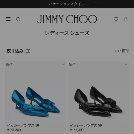
コ
バケーションスタイル
前
ン
自
の
テ
動
ス
ン
再
ラ
ツ
生
イ
に
を
レディース シューズ
ド
ス
止
キ
め
る
ッ
絞り込み
217
商品
プ
新作
新作
イッシー パンプス 50
イッシー パンプス 50
¥157,300
¥157,300