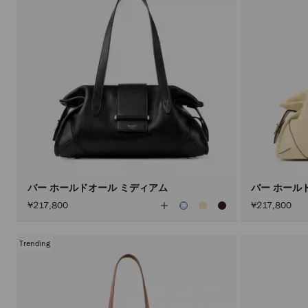
バー ホールドオール ミディアム
バー ホール
全
¥217,800
¥217,800
て
の
カ
ラ
Trending
ー
を
見
る