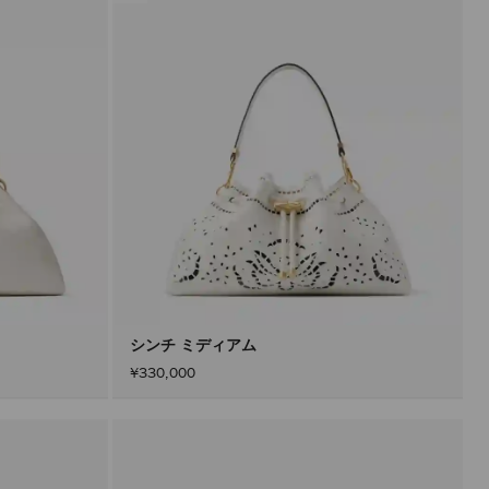
タ
ー
を
適
用
す
る
と、
ペ
ー
ジ
を
再
読
み
込
み
す
る
こ
と
シンチ ミディアム
な
¥330,000
く
コ
ン
テ
ン
ツ
を
更