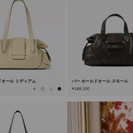
ドオール ミディアム
バー ホールドオール スモール
全
¥188,100
て
の
カ
ラ
ー
を
見
る