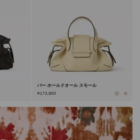
新
で
き
ま
す。
製
品
の
更
新
は、
「適
用」
ボ
タ
ン
を
ア
バー ホールドオール スモール
ク
¥173,800
テ
ィ
ブ
に
し
た
後
に
の
み