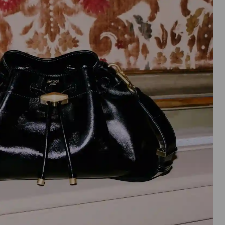
実
行
さ
れ
ま
す。