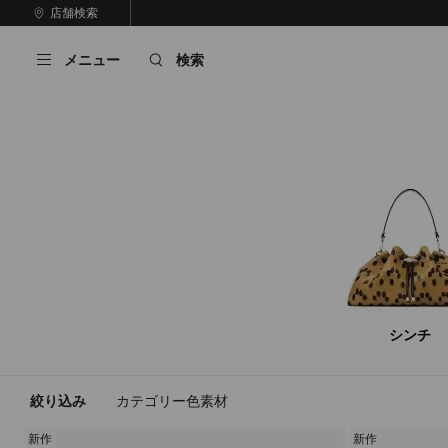
コ
店舗検索
前
ン
自
の
テ
動
ス
メニュー
検索
ン
再
ラ
ツ
生
イ
に
を
ド
ス
止
キ
め
る
ッ
プ
シンチ
絞り込み
カテゴリー
色
素材
新作
新作