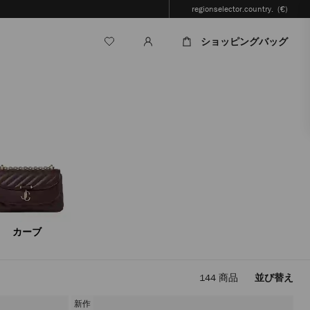
regionselector.country.
(€)
ショッピングバッグ
カーブ
144
商品
並び替え
フ
ィ
新作
ル