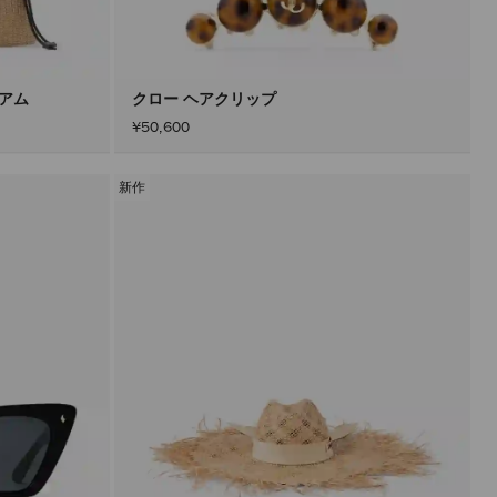
込
み
す
る
こ
と
ィアム
クロー ヘアクリップ
な
¥50,600
く
コ
ン
テ
新作
ン
ツ
を
更
新
で
き
ま
す。
製
品
の
更
新
は、
「適
用」
ボ
タ