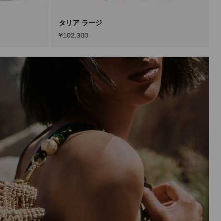
ン
を
ア
タリア ラージ
ク
¥102,300
テ
ィ
ブ
に
し
た
後
に
の
み
実
行
さ
れ
ま
す。