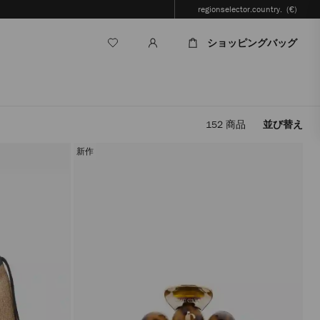
regionselector.country.
(€)
ショッピングバッグ
152
商品
並び替え
フ
ィ
新作
ル
タ
ー
を
適
用
す
る
と、
ペ
ー
ジ
を
再
読
み