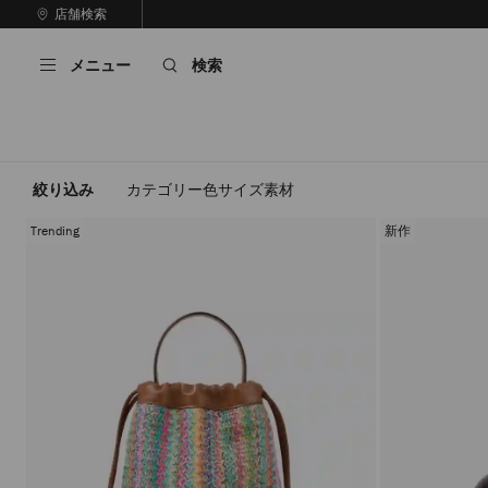
コ
店舗検索
前
ン
自
の
テ
動
ス
メニュー
検索
ン
再
ラ
ツ
生
イ
に
を
ド
ス
止
キ
め
る
ッ
絞り込み
カテゴリー
色
サイズ
素材
プ
Trending
新作