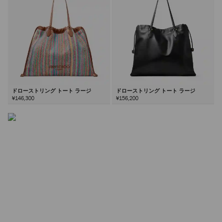
シンチ バッグ
エフォートレスな「くびれた」シルエットとファセットカ
ットのハードウェアが特徴のシンチ。このブランドシグネ
チャーは、シーズンごとに新たな解釈が加わる永遠のスタ
イルです。
ドローストリング トート ラージ
ドローストリング トート ラージ
¥146,300
¥156,200
詳しく見る