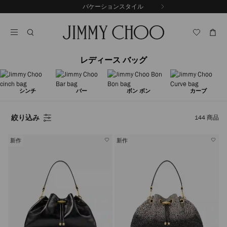
コ
バケーションスタイル
前
ン
自
の
テ
動
ス
ン
再
ラ
ツ
生
イ
に
を
ド
レディース バッグ
ス
止
キ
め
る
ッ
プ
シンチ
バー
ボン ボン
カーブ
絞り込み
144
商品
新作
新作