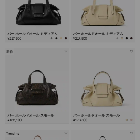
バー ホールドオール ミディアム
バー ホールドオール ミディアム
全
全
¥217,800
¥217,800
て
て
の
の
カ
カ
ラ
ラ
ー
ー
を
を
新作
見
見
る
る
バー ホールドオール スモール
バー ホールドオール スモール
¥188,100
¥173,800
Trending