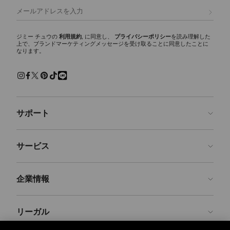
デザインを象徴する代表的なシグネチャーです。
登録
トートバッグ
シーズンを通して活躍するワードローブの必需品。ブランドのクラシッ
ジミー チュウの
利用規約
, に同意し、
プライバシーポリシー
を読み理解した
上で、ブランドマーケティングメッセージを受け取ることに同意したことに
クなトートバッグは、あらゆるシーンでご使用いただけます。シグネチ
なります。
ャースタイルのDIAMOND TOTE(ダイヤモンド トート)は、イタリア製レ
ザー、スエード、レオパードプリントのカーフヘア、ヘリンボーン素材
など豊富なバリエーションで展開。大容量のゆとりあるデザインで、通
勤、旅行からデイリー使いに最適なバッグです。
ショルダーバッグ
サポート
機能性とエレガンスを兼ね備えたタイムレスな定番アイテム、ショルダ
ーバッグ。特にCinch（シンチ）ショルダーバッグは、調節・取り外し
可能なショルダーストラップを備え、自在なスタイリングが可能です。
お問い合わせ
サービス
クロスボディバッグ
よくあるご質問
ファッション性と機能性を両立したレディースクロスボディバッグ。ジ
注文状況の確認
ご来店予約
ミー チュウならではの、多機能なストラップと洗練されたシルエット
企業情報
が特徴です。
返品を申請
Made-to-Order
トップハンドルバッグ
店舗検索
お手入れ・修理
ジミー チュウについて
構築的でエレガントなシルエットが、あらゆるスタイリングに洗練さを
リーガル
配送
保証
ブランドの歴史
加えます。イタリアのクラフトマンシップとカスタム メタルパーツに
より、タイムレスな魅力を放つバッグに仕上げられています。