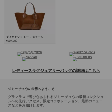
ダイヤモンド トート スモール
¥207,900
サマーコレクション
ワードローブ アイコン
次
サンダル
スニーカー
レディースラグジュアリーバッグの詳細はこちら
トートバッグ、ショルダーバッグ、クロスボディバッグ、トップハンド
ルバッグ、ミニバッグ、クラッチバッグなどを取り揃えた、レディース
ジミー チュウの世界へようこそ
バッグコレクションをご覧ください。クラシックな定番デザインから洗
練されたモダンなスタイルまで、ジミー チュウのバッグは上質なレザ
グラマラスで遊び心あふれるジミー チュウの最新コレクショ
ーやスエードなど、贅沢な素材で熟練の技によって仕上げられていま
ンへの先行アクセス、限定コラボレーション、最新のニュー
す。ブランドを象徴するショルダーバッグのCINCH(シンチ)やDIAMOND
スなどをお届けします。
TOTE(ダイヤモンド トート)は、伝統的なクラフトマンシップと革新的な