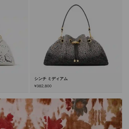
新
で
き
ま
す。
製
品
の
更
新
は、
「適
用」
ボ
タ
ン
を
ア
シンチ ミディアム
ク
¥382,800
テ
ィ
ブ
に
し
た
後
に
の
み