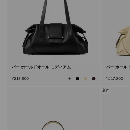
バー ホールドオール ミディアム
バー ホール
全
¥217,800
¥217,800
て
の
カ
新作
ラ
ー
を
見
る