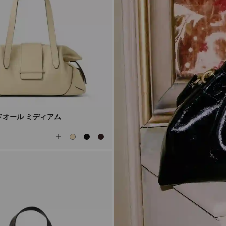
ドオール ミディアム
全
て
の
カ
ラ
ー
を
見
る