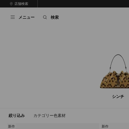
コ
店舗検索
前
ン
自
の
テ
動
ス
メニュー
検索
ン
再
ラ
ツ
生
イ
に
を
ド
ス
止
キ
め
る
ッ
プ
シンチ
絞り込み
カテゴリー
色
素材
新作
新作