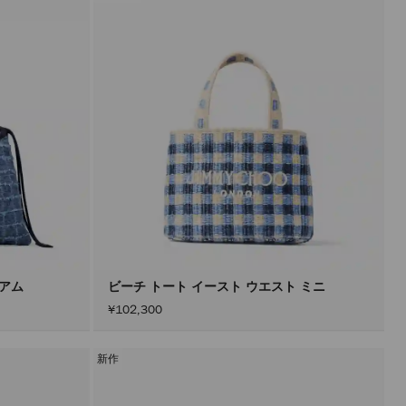
タ
ー
を
適
用
す
る
と、
ペ
ー
ジ
を
再
読
み
込
み
す
る
こ
と
ィアム
ビーチ トート イースト ウエスト ミニ
な
¥102,300
く
コ
ン
テ
新作
ン
ツ
を
更