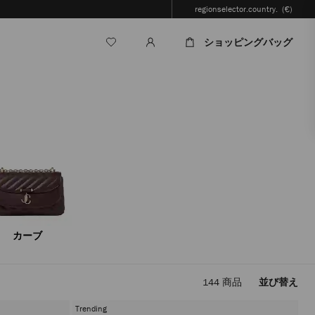
regionselector.country.
(€)
ショッピングバッグ
カーブ
144
商品
並び替え
フ
ィ
Trending
ル