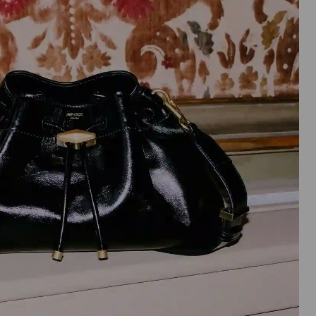
実
行
さ
れ
ま
す。