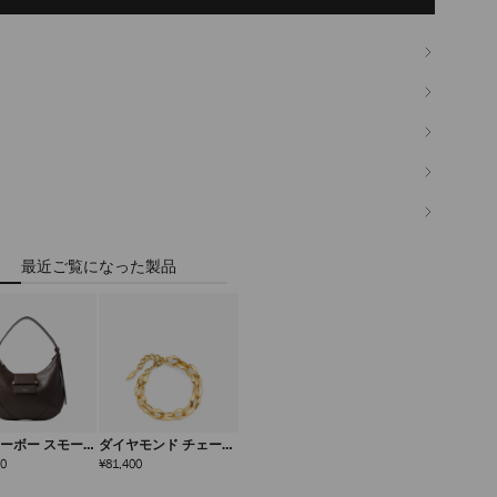
最近ご覧になった製品
ホーボー スモール
ダイヤモンド チェーン
ブレスレット
定
定
00
¥81,400
価
価