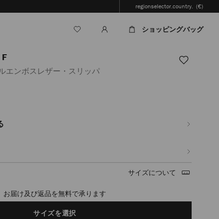
regionselector.country.
(€)
ショッピングバッグ
F
イルエンボスレザー・スリッパ
.jp/ja/%E3%83%AC%E3%83%87%E3%82%A3%E3%83%BC%E3%82%B9/%E3%82
%83%83%E3%83%91-
る
ml
サイズについて
timated in 2-4 working days based on your location
サイズを選択