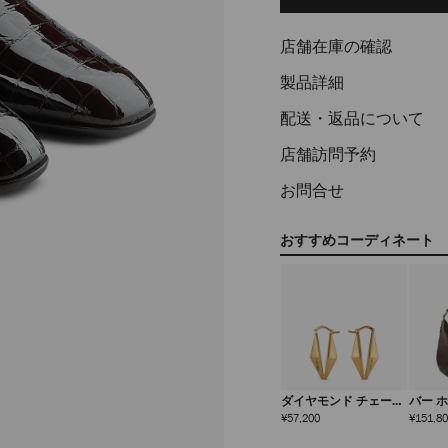
options
店舗在庫の確認
製品詳細
配送・返品について
店舗訪問予約
お問合せ
おすすめコーディネート
ダイヤモンド チェーン
バー 
ピアス
定
¥57,200
¥151,8
価