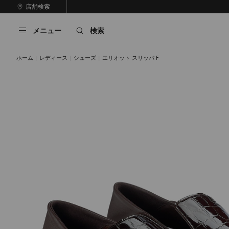
コ
店舗検索
前
ン
自
の
テ
動
ス
メニュー
検索
ン
再
ラ
ツ
生
イ
に
を
ド
ホーム
レディース
シューズ
エリオット スリッパ F
ス
止
キ
め
る
ッ
プ