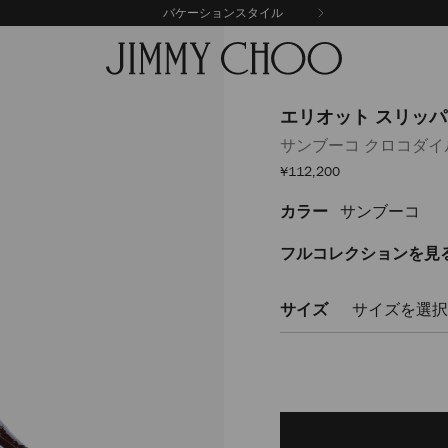
バケーションスタイル
エリオット スリッパ 
サンブーコ クロコダ
セ
¥112,200
ー
ル
カラー
サンブーコ
https://www.jimmychoo
価
格
%E3%82%B9%E3%83%AA%E3
f-
フルコレクションを見
ELIOTSLIPPERFCBH051486.ht
サイズ
サイズを選択
Delivery es
Add
to
cart