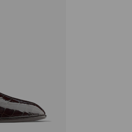
エリオット スリッパ F
定
¥112,200
価