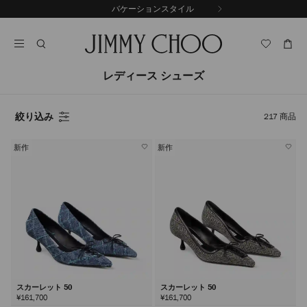
コ
バケーションスタイル
前
ン
自
の
テ
動
ス
ン
再
ラ
ツ
生
イ
に
を
レディース シューズ
ド
ス
止
キ
め
る
ッ
絞り込み
217
商品
プ
新作
新作
スカーレット 50
スカーレット 50
¥161,700
¥161,700