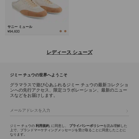
サニー ミュール
¥94,600
次
レディース シューズ
ジミー チュウならではの洗練されたデザインと多彩な魅力を備え、デ
イリー使いのアイコンからステートメントスタイルまで、あらゆるシー
ジミー チュウの世界へようこそ
ンに映えるラグジュアリーなレディース シューズのご紹介。
グラマラスで遊び心あふれるジミー チュウの最新コレクショ
パンプス
ンへの先行アクセス、限定コラボレーション、最新のニュー
スカーレットに代表されるシグネチャーパンプスには、ナッパレザーか
スなどをお届けします。
らクロコ調エンボスレザーまで様々な素材が揃い、イクシアはパテント
レザー仕上げを使用しています。どんなワードローブにもエレガンスと
登録
多彩な魅力を添える、モダンなシルエットをご覧ください。
スリッパ
ジミー チュウの
利用規約
, に同意し、
プライバシーポリシー
を読み理解した
上で、ブランドマーケティングメッセージを受け取ることに同意したことに
エリオットスリッパ ファミリーは、多彩な彫刻的シルエットが印象的
なります。
で、ディテールにシグネチャーなハードウェアをあしらいました。 洗