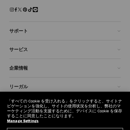
練された上質な履き心地でくつろげるスリッパ。快適さを保ちながら
現代的なクラフツマンシップを兼ね備えた、エフォートレスで魅力ある
装いです。
サンダル＆フラットシューズ
サポート
パール、クリスタルで装飾を施し、モダンなアクセントを添えた、美し
いシューズをご覧ください。 エレガントなパンプス、印象的なサンダ
ルに気取らないフラットシューズ、どの1足を選んでも、存在感を放
お問い合わせ
ち、シーンを問わず装いを引き立てます。
サービス
よくあるご質問
スニーカー
注文状況の確認
ご来店予約
しなやかなレザーと上質なスエードで仕上げた１足１足が、カジュアル
企業情報
なラグジュアリーを再定義します。 ステートメントなソールからミニ
返品を申請
Made-to-Order
マルなシルエットまで、ジミー チュウのスニーカーはオフの日の装い
に洗練さを添えます。
店舗検索
お手入れ・修理
ジミー チュウについて
リーガル
配送
保証
ブランドの歴史
ブーツ
スムースレザーとスエードで仕立て、洗練されたディテールをあしらっ
交換・返品
JC World
プライバシーポリシー
「すべての Cookie を受け入れる」をクリックすると、サイトナ
た、クラシックなアンクルブーツやニーハイブーツをご紹介します。
regionselector.country.
(€)
ビゲーションを強化し、サイトの使用状況を分析し、弊社のマ
実用性と華やかさが調和したデザインは、シーズンを重ねても色褪せな
社会への貢献
利用規約
ーケティング活動を支援するために、デバイスに Cookie を保存
いように仕立てられています。
することに同意したことになります。
私たちの責任
忘れられる権利
Manage Settings
© 2026 Jimmy Choo
クラフツマンシップ
個人情報開示請求フォーム