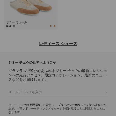
サニー ミュール
¥94,600
次
レディース シューズ
ジミー チュウならではの洗練されたデザインと多彩な魅力を備え、デ
イリー使いのアイコンからステートメントスタイルまで、あらゆるシー
ジミー チュウの世界へようこそ
ンに映えるラグジュアリーなレディース シューズのご紹介。
グラマラスで遊び心あふれるジミー チュウの最新コレクショ
パンプス
ンへの先行アクセス、限定コラボレーション、最新のニュー
スカーレットに代表されるシグネチャーパンプスには、ナッパレザーか
スなどをお届けします。
らクロコ調エンボスレザーまで様々な素材が揃い、イクシアはパテント
レザー仕上げを使用しています。どんなワードローブにもエレガンスと
登録
多彩な魅力を添える、モダンなシルエットをご覧ください。
スリッパ
ジミー チュウの
利用規約
, に同意し、
プライバシーポリシー
を読み理解した
上で、ブランドマーケティングメッセージを受け取ることに同意したことに
エリオットスリッパ ファミリーは、多彩な彫刻的シルエットが印象的
なります。
で、ディテールにシグネチャーなハードウェアをあしらいました。 洗