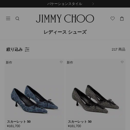
コ
バケーションスタイル
前
ン
自
の
テ
動
ス
ン
再
ラ
ツ
生
イ
に
を
レディース シューズ
ド
ス
止
キ
め
る
ッ
絞り込み
217
商品
プ
新作
新作
スカーレット 50
スカーレット 50
¥161,700
¥161,700