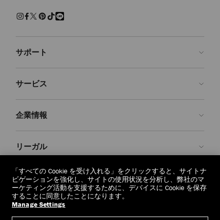
練された上質な履き心地でくつろげるスリッパ。快適さを保ちながら
現代的なクラフツマンシップを兼ね備えた、エフォートレスで魅力ある
装いです。
サンダル＆フラットシューズ
サポート
パール、クリスタルで装飾を施し、モダンなアクセントを添えた、美し
いシューズをご覧ください。 エレガントなパンプス、印象的なサンダ
ルに気取らないフラットシューズ、どの1足を選んでも、存在感を放
お問い合わせ
ち、シーンを問わず装いを引き立てます。
サービス
よくあるご質問
スニーカー
注文状況の確認
ご来店予約
しなやかなレザーと上質なスエードで仕上げた１足１足が、カジュアル
企業情報
なラグジュアリーを再定義します。 ステートメントなソールからミニ
返品を申請
Made-to-Order
マルなシルエットまで、ジミー チュウのスニーカーはオフの日の装い
に洗練さを添えます。
店舗検索
お手入れ・修理
ジミー チュウについて
リーガル
配送
保証
ブランドの歴史
ブーツ
スムースレザーとスエードで仕立て、洗練されたディテールをあしらっ
交換・返品
JC World
プライバシーポリシー
「すべての Cookie を受け入れる」をクリックすると、サイトナ
た、クラシックなアンクルブーツやニーハイブーツをご紹介します。
regionselector.country.
(€)
ビゲーションを強化し、サイトの使用状況を分析し、弊社のマ
実用性と華やかさが調和したデザインは、シーズンを重ねても色褪せな
社会への貢献
利用規約
ーケティング活動を支援するために、デバイスに Cookie を保存
いように仕立てられています。
することに同意したことになります。
私たちの責任
忘れられる権利
Manage Settings
© 2026 Jimmy Choo
クラフツマンシップ
個人情報開示請求フォーム