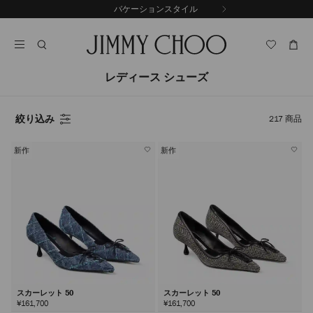
コ
バケーションスタイル
前
ン
自
の
テ
動
ス
ン
再
ラ
ツ
生
イ
に
を
レディース シューズ
ド
ス
止
キ
め
る
ッ
絞り込み
217
商品
プ
新作
新作
スカーレット 50
スカーレット 50
¥161,700
¥161,700