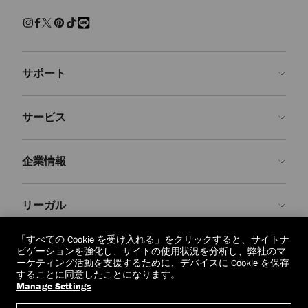
練された上質な履き心地でくつろげるスリッパ。快適さを保ちながら
現代的なクラフツマンシップを兼ね備えた、エフォートレスで魅力ある
装いです。
サンダル＆フラットシューズ
サポート
パール、クリスタルで装飾を施し、モダンなアクセントを添えた、美し
いシューズをご覧ください。 エレガントなパンプス、印象的なサンダ
ルに気取らないフラットシューズ、どの1足を選んでも、存在感を放
お問い合わせ
ち、シーンを問わず装いを引き立てます。
サービス
よくあるご質問
スニーカー
注文状況の確認
ご来店予約
しなやかなレザーと上質なスエードで仕上げた１足１足が、カジュアル
企業情報
なラグジュアリーを再定義します。 ステートメントなソールからミニ
返品を申請
Made-to-Order
マルなシルエットまで、ジミー チュウのスニーカーはオフの日の装い
に洗練さを添えます。
店舗検索
お手入れ・修理
ジミー チュウについて
リーガル
配送
保証
ブランドの歴史
ブーツ
スムースレザーとスエードで仕立て、洗練されたディテールをあしらっ
交換・返品
JC World
プライバシーポリシー
「すべての Cookie を受け入れる」をクリックすると、サイトナ
た、クラシックなアンクルブーツやニーハイブーツをご紹介します。
regionselector.country.
(€)
ビゲーションを強化し、サイトの使用状況を分析し、弊社のマ
実用性と華やかさが調和したデザインは、シーズンを重ねても色褪せな
社会への貢献
利用規約
ーケティング活動を支援するために、デバイスに Cookie を保存
いように仕立てられています。
することに同意したことになります。
私たちの責任
忘れられる権利
Manage Settings
© 2026 Jimmy Choo
クラフツマンシップ
個人情報開示請求フォーム