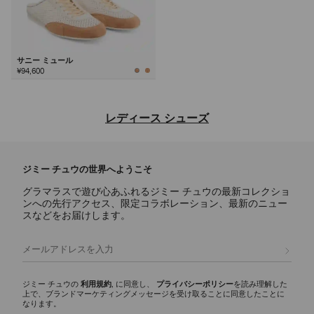
サニー ミュール
¥94,600
次
レディース シューズ
ジミー チュウならではの洗練されたデザインと多彩な魅力を備え、デ
イリー使いのアイコンからステートメントスタイルまで、あらゆるシー
ジミー チュウの世界へようこそ
ンに映えるラグジュアリーなレディース シューズのご紹介。
グラマラスで遊び心あふれるジミー チュウの最新コレクショ
パンプス
ンへの先行アクセス、限定コラボレーション、最新のニュー
スカーレットに代表されるシグネチャーパンプスには、ナッパレザーか
スなどをお届けします。
らクロコ調エンボスレザーまで様々な素材が揃い、イクシアはパテント
レザー仕上げを使用しています。どんなワードローブにもエレガンスと
登録
多彩な魅力を添える、モダンなシルエットをご覧ください。
スリッパ
ジミー チュウの
利用規約
, に同意し、
プライバシーポリシー
を読み理解した
上で、ブランドマーケティングメッセージを受け取ることに同意したことに
エリオットスリッパ ファミリーは、多彩な彫刻的シルエットが印象的
なります。
で、ディテールにシグネチャーなハードウェアをあしらいました。 洗