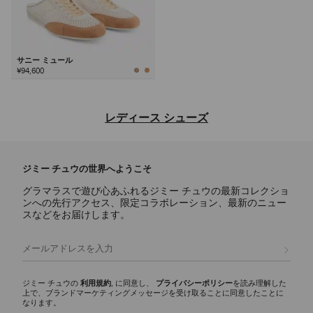
サニー ミュール
¥94,600
次
レディース シューズ
ジミー チュウならではの洗練されたデザインと多彩な魅力を備え、デ
イリー使いのアイコンからステートメントスタイルまで、あらゆるシー
ジミー チュウの世界へようこそ
ンに映えるラグジュアリーなレディース シューズのご紹介。
グラマラスで遊び心あふれるジミー チュウの最新コレクショ
パンプス
ンへの先行アクセス、限定コラボレーション、最新のニュー
スカーレットに代表されるシグネチャーパンプスには、ナッパレザーか
スなどをお届けします。
らクロコ調エンボスレザーまで様々な素材が揃い、イクシアはパテント
レザー仕上げを使用しています。どんなワードローブにもエレガンスと
登録
多彩な魅力を添える、モダンなシルエットをご覧ください。
スリッパ
ジミー チュウの
利用規約
, に同意し、
プライバシーポリシー
を読み理解した
上で、ブランドマーケティングメッセージを受け取ることに同意したことに
エリオットスリッパ ファミリーは、多彩な彫刻的シルエットが印象的
なります。
で、ディテールにシグネチャーなハードウェアをあしらいました。 洗