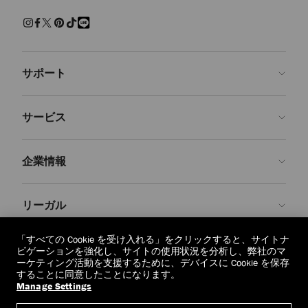
練された上質な履き心地でくつろげるスリッパ。快適さを保ちながら
現代的なクラフツマンシップを兼ね備えた、エフォートレスで魅力ある
装いです。
サンダル＆フラットシューズ
サポート
パール、クリスタルで装飾を施し、モダンなアクセントを添えた、美し
いシューズをご覧ください。 エレガントなパンプス、印象的なサンダ
ルに気取らないフラットシューズ、どの1足を選んでも、存在感を放
お問い合わせ
ち、シーンを問わず装いを引き立てます。
サービス
よくあるご質問
スニーカー
注文状況の確認
ご来店予約
しなやかなレザーと上質なスエードで仕上げた１足１足が、カジュアル
企業情報
なラグジュアリーを再定義します。 ステートメントなソールからミニ
返品を申請
Made-to-Order
マルなシルエットまで、ジミー チュウのスニーカーはオフの日の装い
に洗練さを添えます。
店舗検索
お手入れ・修理
ジミー チュウについて
リーガル
配送
保証
ブランドの歴史
ブーツ
スムースレザーとスエードで仕立て、洗練されたディテールをあしらっ
交換・返品
JC World
プライバシーポリシー
「すべての Cookie を受け入れる」をクリックすると、サイトナ
た、クラシックなアンクルブーツやニーハイブーツをご紹介します。
regionselector.country.
(€)
ビゲーションを強化し、サイトの使用状況を分析し、弊社のマ
実用性と華やかさが調和したデザインは、シーズンを重ねても色褪せな
社会への貢献
利用規約
ーケティング活動を支援するために、デバイスに Cookie を保存
いように仕立てられています。
することに同意したことになります。
私たちの責任
忘れられる権利
Manage Settings
© 2026 Jimmy Choo
クラフツマンシップ
個人情報開示請求フォーム