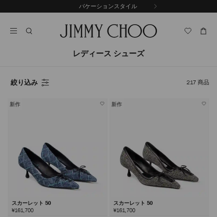
コ
バケーションスタイル
前
ン
自
の
テ
動
ス
ン
再
ラ
ツ
生
イ
に
を
レディース シューズ
ド
ス
止
キ
め
る
ッ
絞り込み
217
商品
プ
新作
新作
スカーレット 50
スカーレット 50
¥161,700
¥161,700