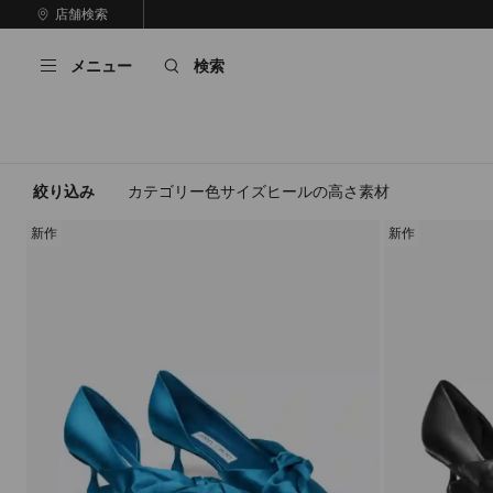
コ
店舗検索
前
ン
自
の
テ
動
ス
メニュー
検索
ン
再
ラ
ツ
生
イ
に
を
ド
ス
止
キ
め
る
ッ
絞り込み
カテゴリー
色
サイズ
ヒールの高さ
素材
プ
新作
新作