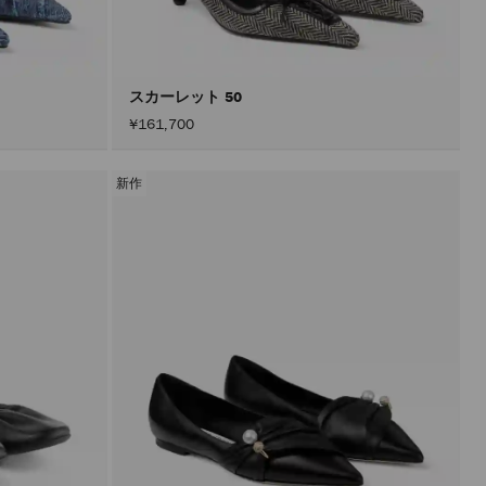
込
み
す
る
こ
と
スカーレット 50
な
¥161,700
く
コ
ン
テ
新作
ン
ツ
を
更
新
で
き
ま
す。
製
品
の
更
新
は、
「適
用」
ボ
タ