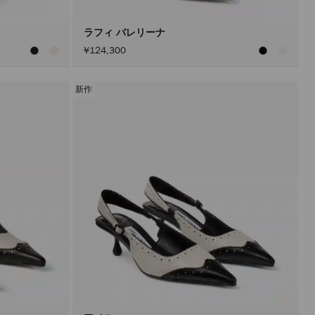
ン
を
ア
ラフィ バレリーナ
ク
¥124,300
テ
ィ
ブ
に
新作
し
た
後
に
の
み
実
行
さ
れ
ま
す。