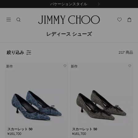
コ
バケーションスタイル
前
ン
自
の
テ
動
ス
ン
再
ラ
ツ
生
イ
に
を
レディース シューズ
ド
ス
止
キ
め
る
ッ
絞り込み
217
商品
プ
新作
新作
スカーレット 50
スカーレット 50
¥161,700
¥161,700