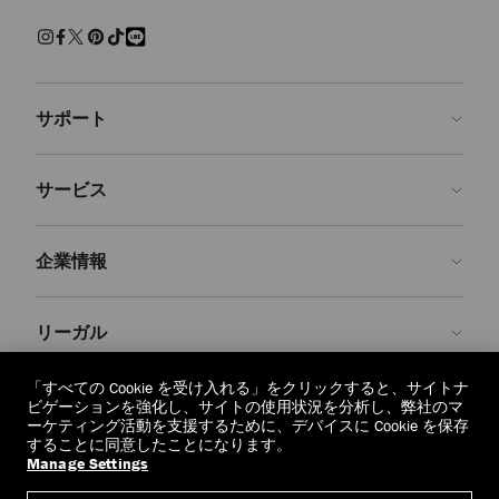
練された上質な履き心地でくつろげるスリッパ。快適さを保ちながら
現代的なクラフツマンシップを兼ね備えた、エフォートレスで魅力ある
装いです。
サンダル＆フラットシューズ
サポート
パール、クリスタルで装飾を施し、モダンなアクセントを添えた、美し
いシューズをご覧ください。 エレガントなパンプス、印象的なサンダ
ルに気取らないフラットシューズ、どの1足を選んでも、存在感を放
お問い合わせ
ち、シーンを問わず装いを引き立てます。
サービス
よくあるご質問
スニーカー
注文状況の確認
ご来店予約
しなやかなレザーと上質なスエードで仕上げた１足１足が、カジュアル
企業情報
なラグジュアリーを再定義します。 ステートメントなソールからミニ
返品を申請
Made-to-Order
マルなシルエットまで、ジミー チュウのスニーカーはオフの日の装い
に洗練さを添えます。
店舗検索
お手入れ・修理
ジミー チュウについて
リーガル
配送
保証
ブランドの歴史
ブーツ
スムースレザーとスエードで仕立て、洗練されたディテールをあしらっ
交換・返品
JC World
プライバシーポリシー
「すべての Cookie を受け入れる」をクリックすると、サイトナ
た、クラシックなアンクルブーツやニーハイブーツをご紹介します。
regionselector.country.
(€)
ビゲーションを強化し、サイトの使用状況を分析し、弊社のマ
実用性と華やかさが調和したデザインは、シーズンを重ねても色褪せな
社会への貢献
利用規約
ーケティング活動を支援するために、デバイスに Cookie を保存
いように仕立てられています。
することに同意したことになります。
私たちの責任
忘れられる権利
Manage Settings
© 2026 Jimmy Choo
クラフツマンシップ
個人情報開示請求フォーム