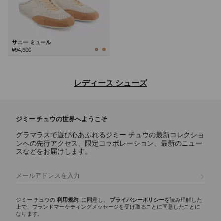
サニー ミュール
¥94,600
次
レディース シューズ
ジミー チュウならではの洗練されたデザインと多彩な魅力を備え、デ
イリー使いのアイコンからステートメントスタイルまで、あらゆるシー
ジミー チュウの世界へようこそ
ンに映えるラグジュアリーなレディース シューズのご紹介。
グラマラスで遊び心あふれるジミー チュウの最新コレクショ
パンプス
ンへの先行アクセス、限定コラボレーション、最新のニュー
スカーレットに代表されるシグネチャーパンプスには、ナッパレザーか
スなどをお届けします。
らクロコ調エンボスレザーまで様々な素材が揃い、イクシアはパテント
レザー仕上げを使用しています。どんなワードローブにもエレガンスと
登録
多彩な魅力を添える、モダンなシルエットをご覧ください。
スリッパ
ジミー チュウの
利用規約
, に同意し、
プライバシーポリシー
を読み理解した
上で、ブランドマーケティングメッセージを受け取ることに同意したことに
エリオットスリッパ ファミリーは、多彩な彫刻的シルエットが印象的
なります。
で、ディテールにシグネチャーなハードウェアをあしらいました。 洗