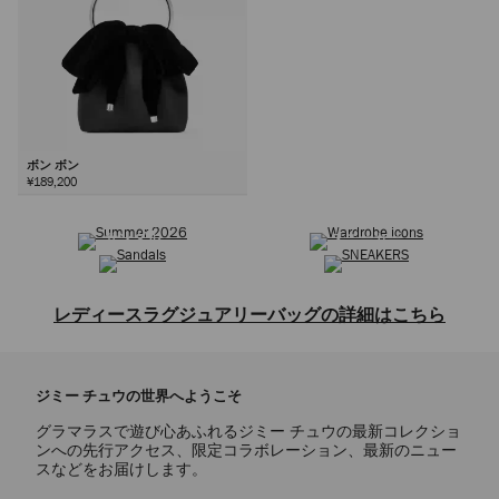
ボン ボン
¥189,200
サマーコレクション
ワードローブ アイコン
次
サンダル
スニーカー
レディースラグジュアリーバッグの詳細はこちら
トートバッグ、ショルダーバッグ、クロスボディバッグ、トップハンド
ルバッグ、ミニバッグ、クラッチバッグなどを取り揃えた、レディース
ジミー チュウの世界へようこそ
バッグコレクションをご覧ください。クラシックな定番デザインから洗
練されたモダンなスタイルまで、ジミー チュウのバッグは上質なレザ
グラマラスで遊び心あふれるジミー チュウの最新コレクショ
ーやスエードなど、贅沢な素材で熟練の技によって仕上げられていま
ンへの先行アクセス、限定コラボレーション、最新のニュー
す。ブランドを象徴するショルダーバッグのCINCH(シンチ)やDIAMOND
スなどをお届けします。
TOTE(ダイヤモンド トート)は、伝統的なクラフトマンシップと革新的な