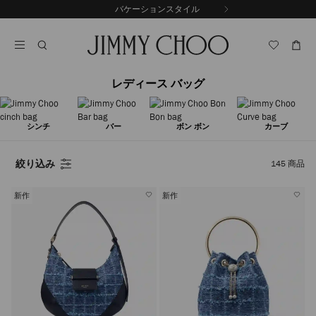
コ
バケーションスタイル
前
ン
自
の
テ
動
ス
ン
再
ラ
ツ
生
イ
に
を
ド
レディース バッグ
ス
止
キ
め
る
ッ
プ
シンチ
バー
ボン ボン
カーブ
絞り込み
145
商品
新作
新作