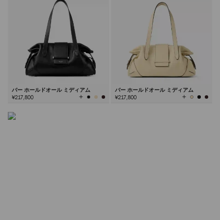
シンチ バッグ
エフォートレスな「くびれた」シルエットとファセットカ
ットのハードウェアが特徴のシンチ。このブランドシグネ
チャーは、シーズンごとに新たな解釈が加わる永遠のスタ
イルです。
バー ホールドオール ミディアム
バー ホールドオール ミディアム
全
全
¥217,800
¥217,800
て
て
の
の
詳しく見る
カ
カ
ラ
ラ
ー
ー
を
を
見
見
る
る