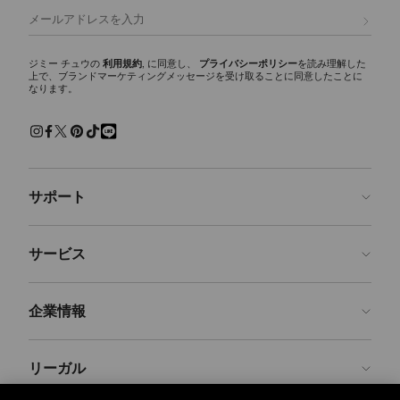
デザインを象徴する代表的なシグネチャーです。
登録
トートバッグ
シーズンを通して活躍するワードローブの必需品。ブランドのクラシッ
ジミー チュウの
利用規約
, に同意し、
プライバシーポリシー
を読み理解した
上で、ブランドマーケティングメッセージを受け取ることに同意したことに
クなトートバッグは、あらゆるシーンでご使用いただけます。シグネチ
なります。
ャースタイルのDIAMOND TOTE(ダイヤモンド トート)は、イタリア製レ
ザー、スエード、レオパードプリントのカーフヘア、ヘリンボーン素材
など豊富なバリエーションで展開。大容量のゆとりあるデザインで、通
勤、旅行からデイリー使いに最適なバッグです。
ショルダーバッグ
サポート
機能性とエレガンスを兼ね備えたタイムレスな定番アイテム、ショルダ
ーバッグ。特にCinch（シンチ）ショルダーバッグは、調節・取り外し
可能なショルダーストラップを備え、自在なスタイリングが可能です。
お問い合わせ
サービス
クロスボディバッグ
よくあるご質問
ファッション性と機能性を両立したレディースクロスボディバッグ。ジ
注文状況の確認
ご来店予約
ミー チュウならではの、多機能なストラップと洗練されたシルエット
企業情報
が特徴です。
返品を申請
Made-to-Order
トップハンドルバッグ
店舗検索
お手入れ・修理
ジミー チュウについて
構築的でエレガントなシルエットが、あらゆるスタイリングに洗練さを
リーガル
配送
保証
ブランドの歴史
加えます。イタリアのクラフトマンシップとカスタム メタルパーツに
より、タイムレスな魅力を放つバッグに仕上げられています。