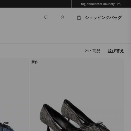
regionselector.country.
(€)
ショッピングバッグ
217
商品
並び替え
フ
ィ
新作
ル
タ
ー
を
適
用
す
る
と、
ペ
ー
ジ
を
再
読
み