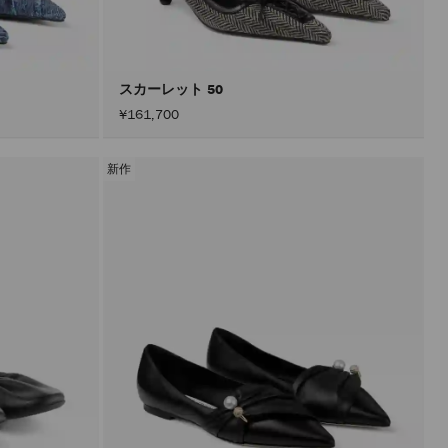
込
み
す
る
こ
と
スカーレット 50
な
¥161,700
く
コ
ン
テ
新作
ン
ツ
を
更
新
で
き
ま
す。
製
品
の
更
新
は、
「適
用」
ボ
タ