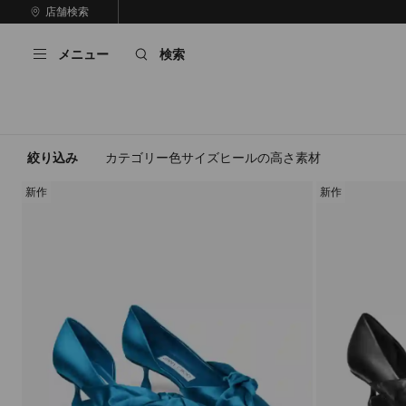
コ
店舗検索
前
ン
自
の
テ
動
ス
メニュー
検索
ン
再
ラ
ツ
生
イ
に
を
ド
ス
止
キ
め
る
ッ
絞り込み
カテゴリー
色
サイズ
ヒールの高さ
素材
プ
新作
新作