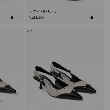
ン
を
ア
ラフィ バレリーナ
ク
¥124,300
テ
ィ
ブ
に
新作
し
た
後
に
の
み
実
行
さ
れ
ま
す。