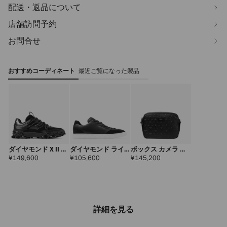
配送・返品について
店舗訪問予約
お問合せ
おすすめコーディネート
最近ご覧になった製品
ダイヤモンド X II メ
ダイヤモンド ライ
ボックス カメラ ミ
ンズ
ト フレックス メン
ディアム
定
定
定
¥149,600
¥105,600
¥145,200
価
価
価
ズ
詳細を見る