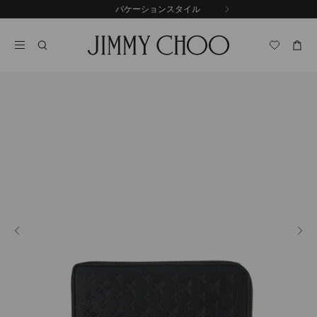
コ
バケーションスタイル
前
ン
自
の
テ
動
ス
ン
再
ラ
ツ
生
イ
に
を
ド
ス
止
キ
め
る
ッ
プ