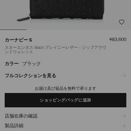
セ
¥83,600
カーナビー S
ー
スターエンボス Black グレイニーレザー・ジップアラウ
ル
ンドウォレット
価
格
カラー
ブラック
https://www.jimmychoo.jp/ja/%E3%83%A1%E3%83%B3%E3%82%BA/
-
s-
フルコレクションを見る
J000117530001.html
お届け及び返品を無料で承ります
Add
to
cart
ショッピングバッグに追加
options
店舗在庫の確認
製品詳細