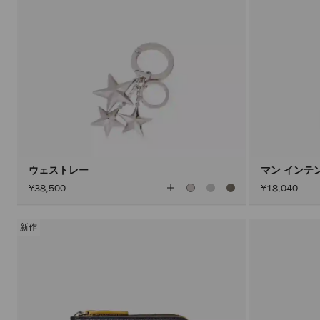
ウェストレー
マン インテン
全
¥38,500
¥18,040
て
の
カ
ラ
新作
ー
を
見
る