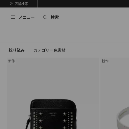
コ
店舗検索
前
ン
自
の
テ
動
ス
メニュー
検索
ン
再
ラ
ツ
生
イ
に
を
ド
ス
止
キ
め
る
ッ
絞り込み
カテゴリー
色
素材
プ
新作
新作