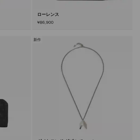
ン
を
ア
ローレンス
ク
¥86,900
テ
ィ
ブ
に
新作
し
た
後
に
の
み
実
行
さ
れ
ま
す。