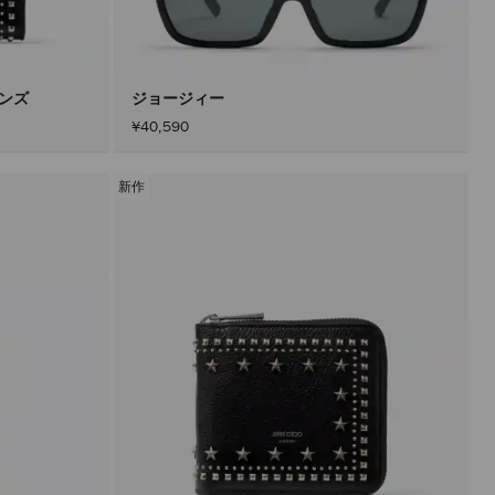
込
み
す
る
こ
と
メンズ
ジョージィー
な
¥40,590
く
コ
ン
テ
新作
ン
ツ
を
更
新
で
き
ま
す。
製
品
の
更
新
は、
「適
用」
ボ
タ