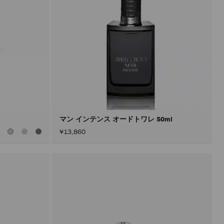
マン インテンス オードトワレ 50ml
全
¥13,860
て
の
カ
ラ
ー
を
見
る