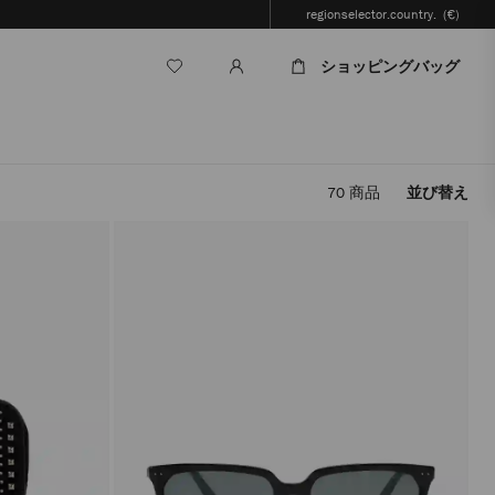
regionselector.country.
(€)
ショッピングバッグ
70
商品
並び替え
フ
ィ
ル
タ
ー
を
適
用
す
る
と、
ペ
ー
ジ
を
再
読
み