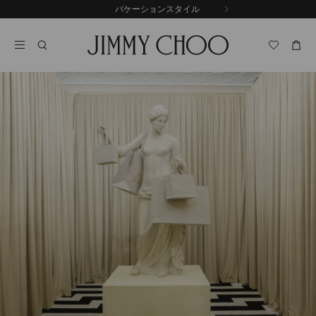
コ
バケーションスタイル
前
ン
自
の
テ
動
ス
ン
再
ラ
ツ
生
イ
に
を
ド
ス
止
キ
め
る
ッ
プ