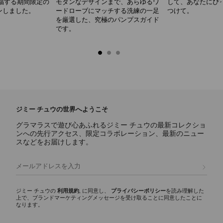
福する期間限定の
モダンなデザインまで、あらゆるワ
して、あなたにぴ
ンしました。
ードローブにマッチする洗練の一足
つけて。
を厳選した、究極のパンプスガイド
です。
ジミー チュウの世界へようこそ
グラマラスで遊び心あふれるジミー チュウの最新コレクショ
ンへの先行アクセス、限定コラボレーション、最新のニュー
スなどをお届けします。
登録
ジミー チュウの
利用規約
, に同意し、
プライバシーポリシー
を読み理解した
上で、ブランドマーケティングメッセージを受け取ることに同意したことに
なります。