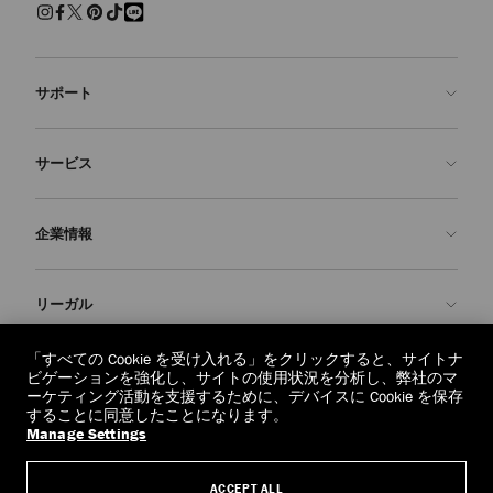
サポート
お問い合わせ
サービス
よくあるご質問
注文状況の確認
ご来店予約
企業情報
返品を申請
Made-to-Order
店舗検索
お手入れ・修理
ジミー チュウについて
リーガル
配送
保証
ブランドの歴史
交換・返品
JC World
プライバシーポリシー
「すべての Cookie を受け入れる」をクリックすると、サイトナ
regionselector.country.
(€)
ビゲーションを強化し、サイトの使用状況を分析し、弊社のマ
社会への貢献
利用規約
ーケティング活動を支援するために、デバイスに Cookie を保存
することに同意したことになります。
私たちの責任
忘れられる権利
Manage Settings
© 2026 Jimmy Choo
クラフツマンシップ
個人情報開示請求フォーム
ACCEPT ALL