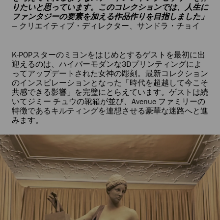
りたいと思っています。このコレクションでは、人生に
ファンタジーの要素を加える作品作りを目指しました」
― クリエイティブ・ディレクター、サンドラ・チョイ
K-POPスターのミヨンをはじめとするゲストを最初に出
迎えるのは、ハイパーモダンな3Dプリンティングによ
ってアップデートされた女神の彫刻。最新コレクション
のインスピレーションとなった「時代を超越して今こそ
共感できる影響」を完璧にとらえています。ゲストは続
いてジミー チュウの靴箱が並び、Avenue ファミリーの
特徴であるキルティングを連想させる豪華な迷路へと進
みます。