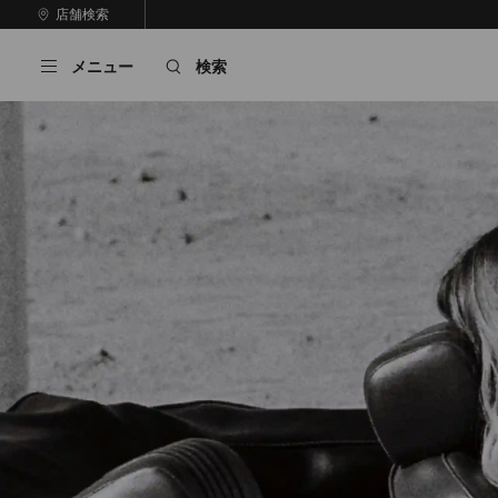
コ
店舗検索
前
ン
自
の
テ
動
ス
メニュー
検索
ン
再
ラ
ツ
生
イ
に
を
ド
ス
止
キ
め
る
ッ
プ