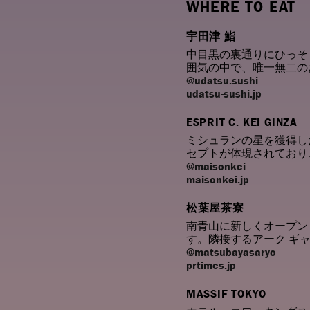
WHERE TO EAT
宇田津 鮨
中目黒の裏通りにひっそ
囲気の中で、唯一無二の
@udatsu.sushi
udatsu-sushi.jp
ESPRIT C. KEI GINZA
ミシュランの星を獲得し
セプトが体現されており
@maisonkei
maisonkei.jp
松葉屋茶寮
南青山に新しくオープン
す。隣接するアーク ギ
@matsubayasaryo
prtimes.jp
MASSIF TOKYO