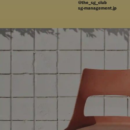
@the_sg_club
sg-management.jp