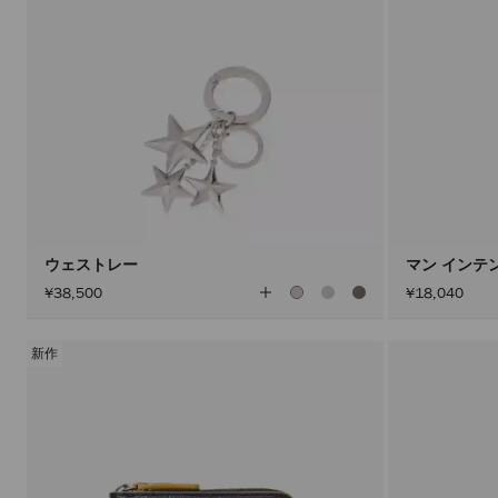
ウェストレー
マン インテン
全
¥38,500
¥18,040
て
の
カ
ラ
新作
ー
を
見
る