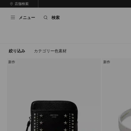
コ
店舗検索
前
ン
自
の
テ
動
ス
メニュー
検索
ン
再
ラ
ツ
生
イ
に
を
ド
ス
止
キ
め
る
ッ
絞り込み
カテゴリー
色
素材
プ
新作
新作