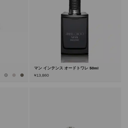
マン インテンス オードトワレ 50ml
全
¥13,860
て
の
カ
ラ
ー
を
見
る