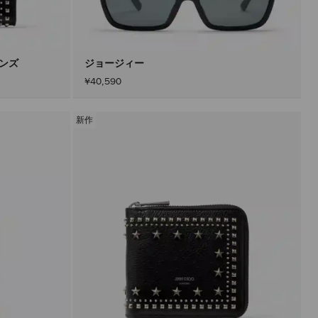
込
み
す
る
こ
と
メンズ
ジョージィー
な
¥40,590
く
コ
ン
テ
新作
ン
ツ
を
更
新
で
き
ま
す。
製
品
の
更
新
は、
「適
用」
ボ
タ