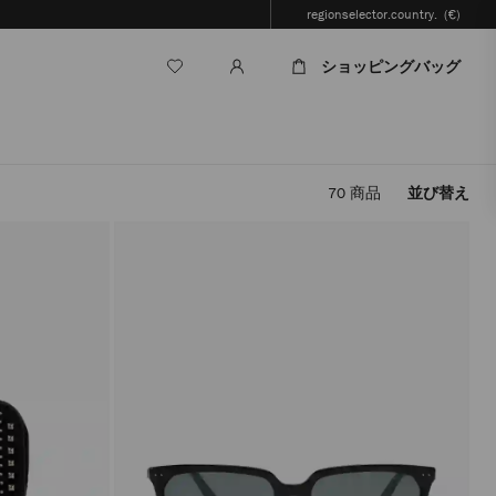
regionselector.country.
(€)
ショッピングバッグ
70
商品
並び替え
フ
ィ
ル
タ
ー
を
適
用
す
る
と、
ペ
ー
ジ
を
再
読
み