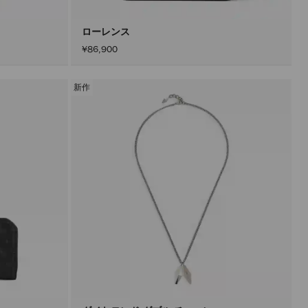
ン
を
ア
ローレンス
ク
¥86,900
テ
ィ
ブ
に
新作
し
た
後
に
の
み
実
行
さ
れ
ま
す。