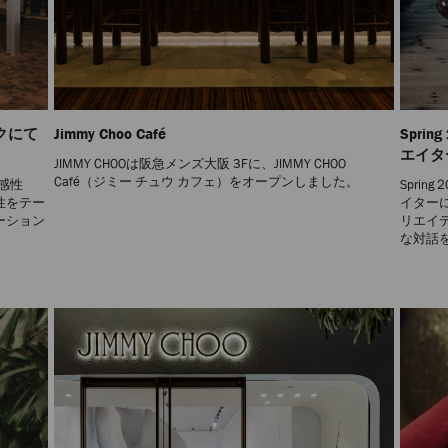
ークにて
Jimmy Choo Café
Spri
エイタ
JIMMY CHOOは阪急メンズ大阪 3Fに、JIMMY CHOO
Café（ジミー チュウ カフェ）をオープンしました。
た感性
Spri
性をテー
イター
レーション
リエイ
な対話