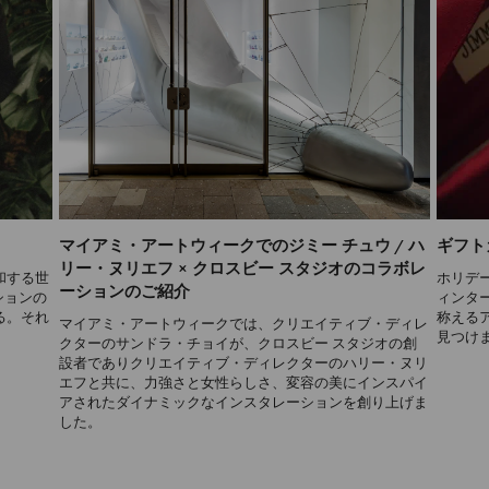
マイアミ・アートウィークでのジミー チュウ / ハ
ギフトガイ
リー・ヌリエフ × クロスビー スタジオのコラボレ
和する世
ホリデ
ーションのご紹介
ションの
ィンタ
する。それ
称える
マイアミ・アートウィークでは、クリエイティブ・ディレ
見つけ
クターのサンドラ・チョイが、クロスビー スタジオの創
設者でありクリエイティブ・ディレクターのハリー・ヌリ
エフと共に、力強さと女性らしさ、変容の美にインスパイ
アされたダイナミックなインスタレーションを創り上げま
した。