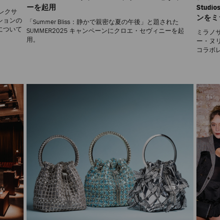
ーを起用
Stu
レクサ
ンをミ
ションの
「Summer Bliss：静かで親密な夏の午後」と題された
について
SUMMER2025 キャンペーンにクロエ・セヴィニーを起
ミラノサ
用。
ー・ヌリ
コラボ