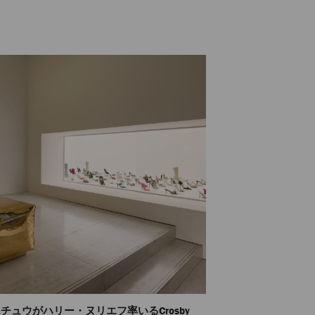
 チュウがハリー・ヌリエフ率いるCrosby