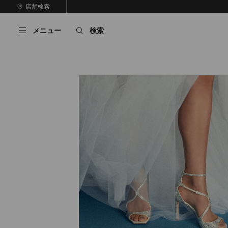
コ
店舗検索
前
ン
自
の
テ
動
ス
メニュー
検索
ン
再
ラ
ツ
生
イ
に
を
ド
ス
止
キ
め
る
ッ
プ