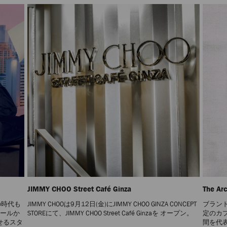
JIMMY CHOO Street Café Ginza
The Ar
の時代も
JIMMY CHOOは9月12日(金)にJIMMY CHOO GINZA CONCEPT
ブラン
ュールか
STOREにて、JIMMY CHOO Street Café Ginzaを オープン。
定のカ
せるスタ
間を代