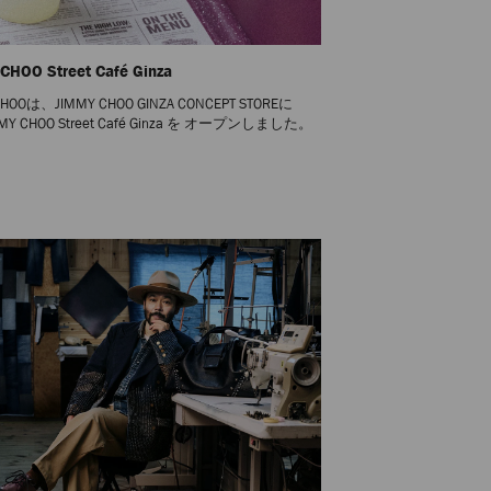
CHOO Street Café Ginza
CHOOは、JIMMY CHOO GINZA CONCEPT STOREに
Y CHOO Street Café Ginza を オープンしました。