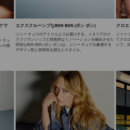
クで
エクスクルーシブなBON BON (ボン ボン)
クロエ
ジミー チュウのアトリエよりお届けする、イタリアのク
ジミー
ラフツマンシップと技術的なイノベーションを融合させた
てクロ
 チュ
特別なBON BON (ボン ボン)は、ジミー チュウを象徴する
いて、
ョンの様
デザイン性と芸術性を讃えたスタイル。